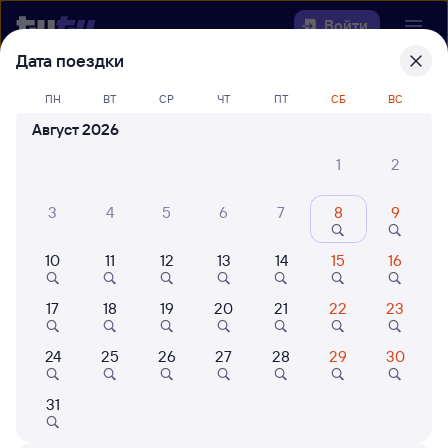
Войти
Дата поездки
Выберите день, чтобы найти
ж/д
ПН
ВТ
СР
ЧТ
ПТ
СБ
ВС
билеты Залари — Тимлюй
Август 2026
22 года работаем для вас
42 млн путешествуют с на
1
2
Откуда
3
4
5
6
7
8
9
Куда
10
11
12
13
14
15
16
Когда
17
18
19
20
21
22
23
Кто едет
24
25
26
27
28
29
30
31
Найти поезда