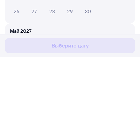
26
27
28
29
30
Мы используем cookies для более удобной работы
с сайтом.
Подробнее
Май 2027
Соглашаюсь
1
2
Выберите дату
3
4
5
6
7
8
9
10
11
12
13
14
15
16
17
18
19
20
21
22
23
Расписание поездов
Ж/д билеты Залари → Тимлюй
24
25
26
27
28
29
30
Путешественникам
31
Партнёрам
Июнь 2027
Помощь