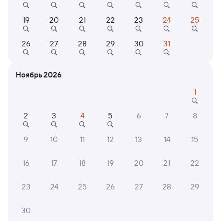
Онлайн-возврат билетов без очереди в кассу
19
20
21
22
23
24
25
Выбор любимых мест на схемах вагонов
Подробные ответы на вопросы о поездке или
26
27
28
29
30
31
покупке
СМС-сопровождение до посадки в поезд
Ноябрь 2026
Оформление без регистрации на сайте
1
2
3
4
5
6
7
8
Частые вопросы
9
10
11
12
13
14
15
Что нужно, чтобы сесть в поезд?
Как поменять билет на другую дату или
16
17
18
19
20
21
22
на другой поезд?
23
24
25
26
27
28
29
Как вернуть билет?
Что делать, если ошибся при вводе данных
30
пассажира?