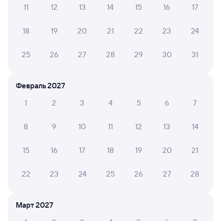
11
12
13
14
15
16
17
А ещё здесь можно найти
18
19
20
21
22
23
24
Обратные билеты из Залари в Тимлюй
Отели
25
26
27
28
29
30
31
Расписание поездов Тимлюй
Февраль 2027
Вокзал Залари
1
2
3
4
5
6
7
8
9
10
11
12
13
14
15
16
17
18
19
20
21
22
23
24
25
26
27
28
Март 2027