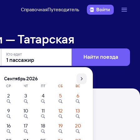
Справочная
Путеводитель
Войти
 — Татарская
Кто едет
Найти поезда
Сентябрь 2026
СР
ЧТ
ПТ
СБ
ВС
2
3
4
5
6
9
10
11
12
13
16
17
18
19
20