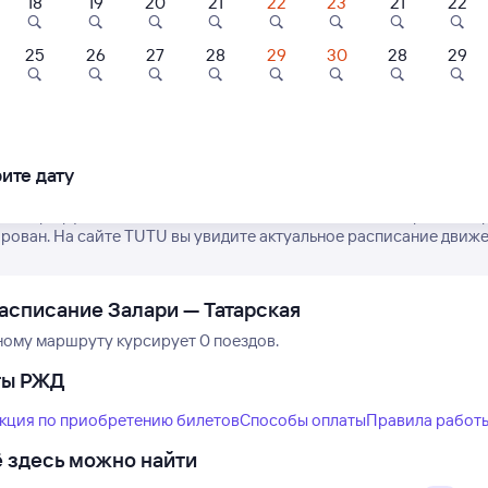
18
19
20
21
22
23
21
22
25
26
27
28
29
30
28
29
Нет рейсов по этому
Показать
ещё 3
Измените место отправления или при
варианта
другой транспо
ите дату
е маршрут поездов дальнего следования РЖД из Залари в Татар
рован. На сайте TUTU вы увидите актуальное расписание движен
асписание Залари — Татарская
ному маршруту курсирует 0 поездов.
ты РЖД
кция по приобретению билетов
Способы оплаты
Правила работ
 здесь можно найти