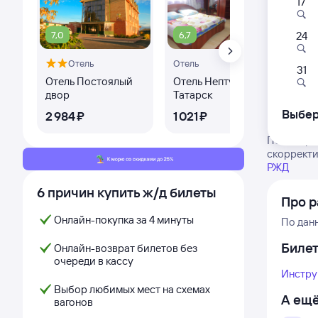
17
7,0
6,7
24
Отель
Отель
31
Отель Постоялый
Отель Нептун
двор
Татарск
Выбер
2 ⁠984 ⁠₽
1 ⁠021 ⁠₽
Посмотрит
скорректи
РЖД
6 причин купить ж/д билеты
Про р
Онлайн-покупка за 4 минуты
По дан
Биле
Онлайн-возврат билетов без
очереди в кассу
Инстру
Выбор любимых мест на схемах
А ещё
вагонов