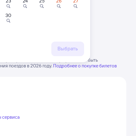
23
24
25
26
27
30
 маршруту
бытия, либо посмотрите
рт
Выбрать
скую. Будьте внимательны, график может быть
ия поездов в 2026 году.
Подробнее о покупке билетов
ы сервиса