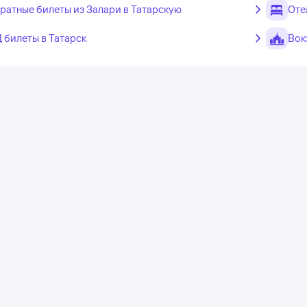
ратные билеты из Залари в Татарскую
Оте
 билеты в Татарск
Вок