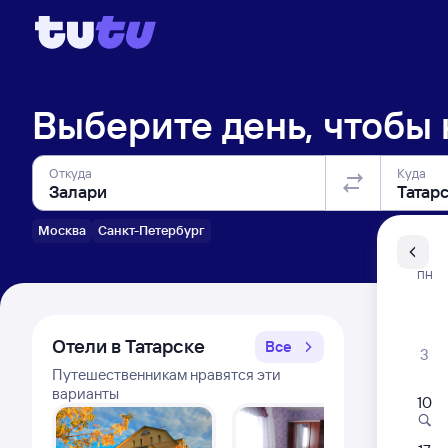
Выберите день, чтобы
Откуда
Куда
Москва
Санкт-Петербург
Санкт-Пе
ПН
Распи
Отели в Татарске
Все
3
Путешественникам нравятся эти
варианты
10