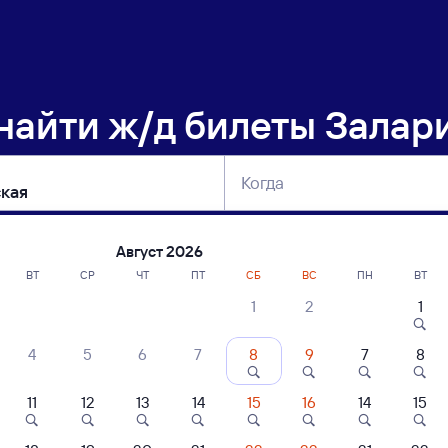
 найти
ж/д билеты Залари
Когда
тербург
Москва
Сегодня
Завтра
Август 2026
ВТ
СР
ЧТ
ПТ
СБ
ВС
ПН
ВТ
1
2
1
сание поездов Залари — Татарская
4
5
6
7
8
9
7
8
11
12
13
14
15
16
14
15