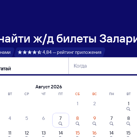
 найти
ж/д билеты Залари
 нами
4,84 — рейтинг приложения
Когда
тербург
Москва
Сегодня
Завтра
Август 2026
ВТ
СР
ЧТ
ПТ
СБ
ВС
ПН
ВТ
1
2
1
сание поездов Залари — Тарбагатай
4
5
6
7
8
9
7
8
11
12
13
14
15
16
14
15