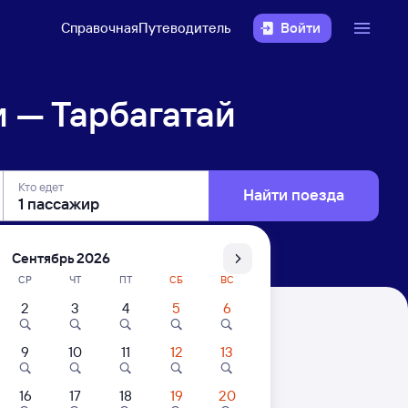
Справочная
Путеводитель
Войти
 — Тарбагатай
Кто едет
Найти поезда
Сентябрь 2026
СР
ЧТ
ПТ
СБ
ВС
2
3
4
5
6
9
10
11
12
13
16
17
18
19
20