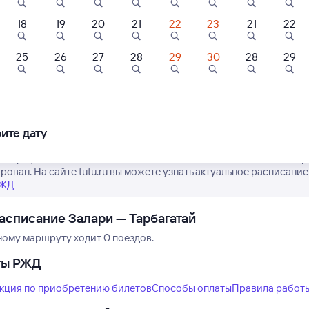
18
19
20
21
22
23
21
22
25
26
27
28
29
30
28
29
Нет рейсов по этому
Измените место отправления или при
другой транспо
ите дату
е график движения поездов дальнего следования РЖД из Залари
рован. На сайте tutu.ru вы можете узнать актуальное расписание
РЖД
асписание Залари — Тарбагатай
ному маршруту ходит 0 поездов.
ты РЖД
кция по приобретению билетов
Способы оплаты
Правила работ