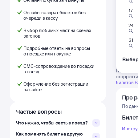
Онлайн-покупка за 4 минуты
17
Онлайн-возврат билетов без
очереди в кассу
24
Выбор любимых мест на схемах
вагонов
31
Подробные ответы на вопросы
о поездке или покупке
Выбер
СМС-сопровождение до посадки
Посмотрит
в поезд
скорректи
билетов 
Оформление без регистрации
на сайте
Про р
По дан
Частые вопросы
Биле
Что нужно, чтобы сесть в поезд?
Инстру
Как поменять билет на другую