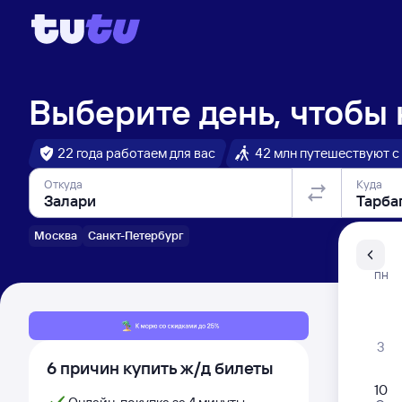
Выберите день, чтобы
22 года работаем для вас
42 млн путешествуют с
Откуда
Куда
Москва
Санкт-Петербург
Санкт-Пе
ПН
Распи
3
6 причин купить ж/д билеты
10