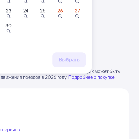
23
24
25
26
27
30
 маршруту
бытия, либо посмотрите
рт
Выбрать
 в Тарбагатай. Будьте внимательны, график может быть
 движения поездов в 2026 году.
Подробнее о покупке
ы сервиса