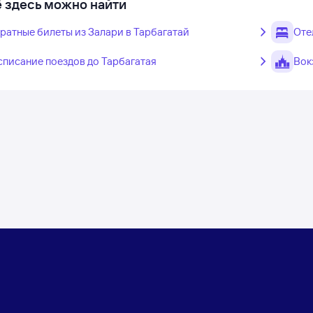
 здесь можно найти
ратные билеты из Залари в Тарбагатай
Оте
списание поездов до Тарбагатая
Вок