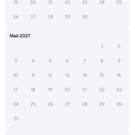
19
20
21
22
23
24
25
26
27
28
29
30
Частые вопросы
Что нужно, чтобы сесть в поезд?
Май 2027
Как поменять билет на другую дату или
1
2
на другой поезд?
Как вернуть билет?
3
4
5
6
7
8
9
Что делать, если ошибся при вводе данных
пассажира?
10
11
12
13
14
15
16
Как перевезти животное в поезде?
17
18
19
20
21
22
23
Как получить отчетные документы для
бухгалтерии?
24
25
26
27
28
29
30
Что делать, если оплата не проходит?
31
Посмотрите расписание поездов дальнего следования РЖД