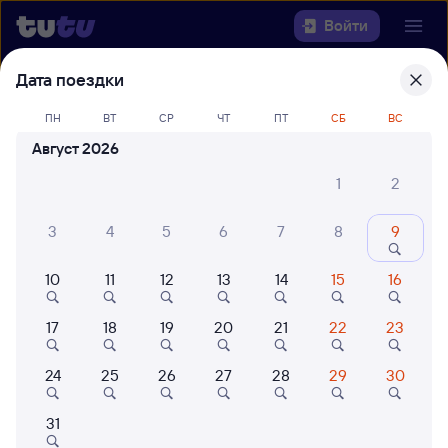
Войти
Дата поездки
Выберите день, чтобы найти
ж/д
билеты Залари — Сочи
ПН
ВТ
СР
ЧТ
ПТ
СБ
ВС
Август 2026
Откуда
1
2
Куда
3
4
5
6
7
8
9
Когда
10
11
12
13
14
15
16
Кто едет
17
18
19
20
21
22
23
24
25
26
27
28
29
30
Найти поезда
31