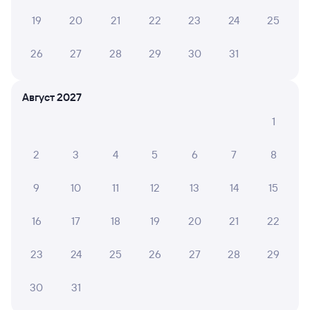
Инструкция по приобретению билетов
19
20
21
22
23
24
25
Способы оплаты
Правила работы сервиса
А ещё здесь можно найти
26
27
28
29
30
31
Обратные билеты из Залари в Сочи
Август 2027
Отели Сочи
1
Расписание поездов до Сочи
2
3
4
5
6
7
8
Вокзал Залари
9
10
11
12
13
14
15
Аренда авто в Сочи
16
17
18
19
20
21
22
23
24
25
26
27
28
29
30
31