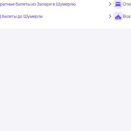
ратные билеты из Залари в Шумерлю
Оте
 билеты до Шумерли
Вок