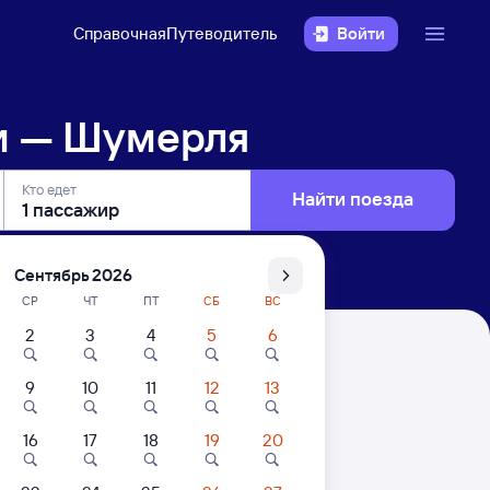
Справочная
Путеводитель
Войти
и — Шумерля
Кто едет
Найти поезда
Сентябрь 2026
СР
ЧТ
ПТ
СБ
ВС
2
3
4
5
6
9
10
11
12
13
16
17
18
19
20