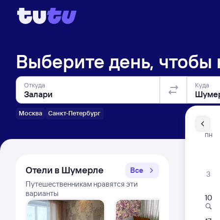
Выберите день, чтобы
Откуда
Куда
Москва
Санкт-Петербург
Санкт-Пе
ПН
Распи
Отели в Шумерле
Все
3
Путешественникам нравятся эти
варианты
10