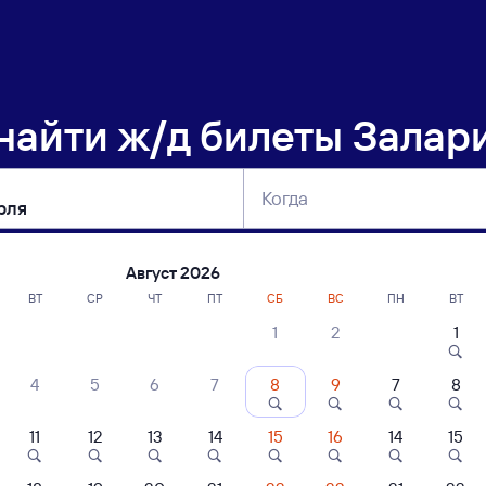
 найти
ж/д билеты Залар
Когда
тербург
Москва
Сегодня
Завтра
Август 2026
ВТ
СР
ЧТ
ПТ
СБ
ВС
ПН
ВТ
1
2
1
сание поездов Залари — Шумерля
4
5
6
7
8
9
7
8
11
12
13
14
15
16
14
15