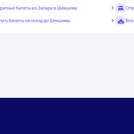
ратные билеты из Залари в Шекшему
Оте
пить билеты на поезд до Шекшемы
Вок