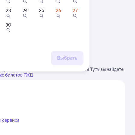
23
24
25
26
27
30
 маршруту
бытия, либо посмотрите
рт
Выбрать
 расписание может измениться. На сайте Туту вы найдете
ке билетов РЖД
ы сервиса