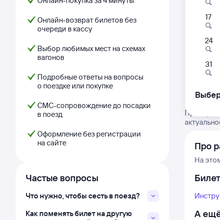
Онлайн-покупка за 4 минуты
17
Онлайн-возврат билетов без
очереди в кассу
24
Выбор любимых мест на схемах
вагонов
31
Подробные ответы на вопросы
о поездке или покупке
Выбер
СМС-сопровождение до посадки
Проверьте
в поезд
актуально
Оформление без регистрации
на сайте
Про 
На это
Частые вопросы
Биле
Что нужно, чтобы сесть в поезд?
Инстру
А ещё
Как поменять билет на другую