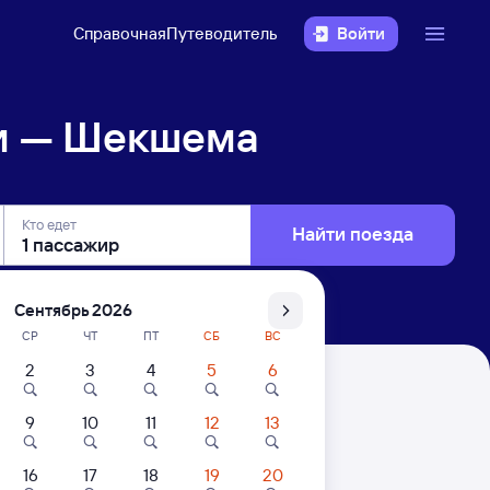
Справочная
Путеводитель
Войти
и — Шекшема
Кто едет
Найти поезда
Сентябрь 2026
СР
ЧТ
ПТ
СБ
ВС
2
3
4
5
6
9
10
11
12
13
16
17
18
19
20