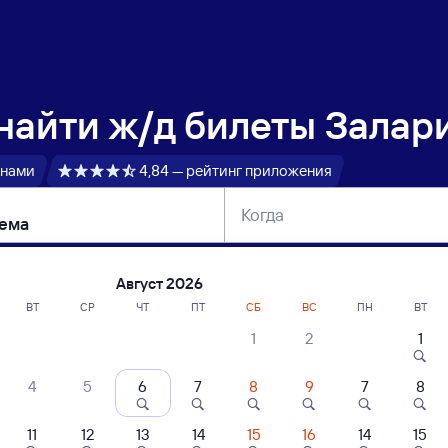
 найти
ж/д билеты Залар
 нами
4,84 — рейтинг приложения
Когда
тербург
Москва
Сегодня
Завтра
Август 2026
ВТ
СР
ЧТ
ПТ
СБ
ВС
ПН
ВТ
1
2
1
сание поездов Залари — Шекшема
4
5
6
7
8
9
7
8
11
12
13
14
15
16
14
15