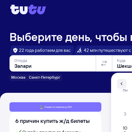
Выберите день, чтобы
22 года работаем для вас
42 млн путешествуют с
Откуда
Куда
Москва
Санкт-Петербург
Санкт-Пе
ПН
Распи
3
6 причин купить ж/д билеты
10