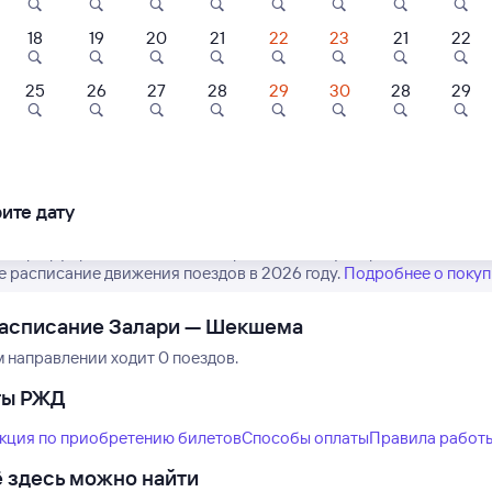
18
19
20
21
22
23
21
22
25
26
27
28
29
30
28
29
Нет рейсов по этому
Измените место отправления или при
другой транспо
ите дату
 маршрут рейсов РЖД из Залари в Шекшему. Обратите внимание,
е расписание движения поездов в 2026 году.
Подробнее о покуп
расписание Залари — Шекшема
м направлении ходит 0 поездов.
ты РЖД
кция по приобретению билетов
Способы оплаты
Правила работ
 здесь можно найти