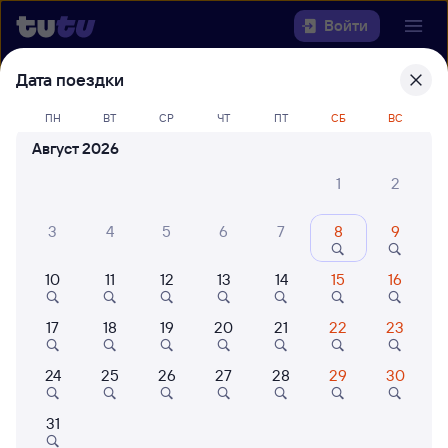
Войти
Дата поездки
Выберите день, чтобы найти
ж/д
билеты Залари — Шарья
ПН
ВТ
СР
ЧТ
ПТ
СБ
ВС
Август 2026
Откуда
1
2
Куда
3
4
5
6
7
8
9
Когда
10
11
12
13
14
15
16
Кто едет
17
18
19
20
21
22
23
24
25
26
27
28
29
30
Найти поезда
31