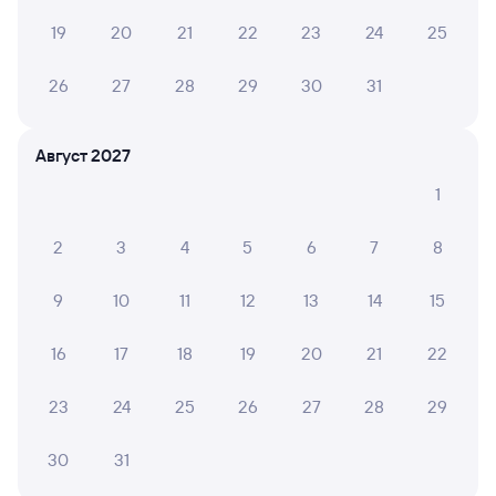
на поезд Залари — Шарья в плацкартном вагоне около
19
20
21
22
23
24
25
13 362 рублей, в купейном вагоне приблизительно
15 126 рублей.
26
27
28
29
30
31
Инструкция по приобретению билетов
Способы оплаты
Правила работы сервиса
Август 2027
А ещё здесь можно найти
1
Обратные билеты из Залари в Шарью
2
3
4
5
6
7
8
Отели Шарьи
Расписание поездов в Шарью
9
10
11
12
13
14
15
Вокзал Залари
16
17
18
19
20
21
22
23
24
25
26
27
28
29
30
31