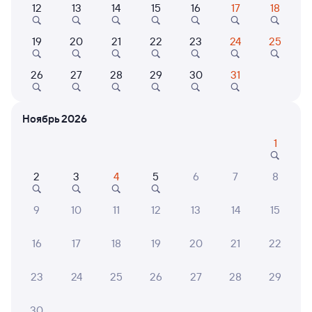
12
13
14
15
16
17
18
069Ь
Проходящий
9,2
3 д 2 ч 9 м в пути
19:11
16:20
19
20
21
22
23
24
25
Залари
Шарья
26
27
28
29
30
31
из Читы-2
в Москву Ярославскую
Дни следования
ближайшие: 8, 9, 10 августа
Маршрут
Ноябрь 2026
Плацкарт
Купе
1
от
13 ⁠362 ⁠₽
от
15 ⁠126 ⁠₽
2
3
4
5
6
7
8
Выберите дату
9
10
11
12
13
14
15
Найдём билет на поезд за вас
Даже если сейчас нет мест
16
17
18
19
20
21
22
23
24
25
26
27
28
29
Искать билеты
30