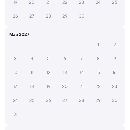
19
20
21
22
23
24
25
СМС-сопровождение до посадки в поезд
26
27
28
29
30
Оформление без регистрации на сайте
Май 2027
Частые вопросы
1
2
Что нужно, чтобы сесть в поезд?
3
4
5
6
7
8
9
Как поменять билет на другую дату или
на другой поезд?
10
11
12
13
14
15
16
Как вернуть билет?
Что делать, если ошибся при вводе данных
17
18
19
20
21
22
23
пассажира?
24
25
26
27
28
29
30
Как перевезти животное в поезде?
Как получить отчетные документы для
31
бухгалтерии?
Что делать, если оплата не проходит?