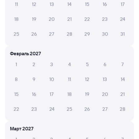
11
12
13
14
15
16
17
Обратные билеты из Залари в Шабалино
18
19
20
21
22
23
24
Отели
25
26
27
28
29
30
31
Железнодорожные билеты Ленинское
Вокзал Залари
Февраль 2027
1
2
3
4
5
6
7
8
9
10
11
12
13
14
15
16
17
18
19
20
21
22
23
24
25
26
27
28
Март 2027