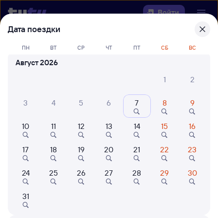
Войти
Дата поездки
Выберите день, чтобы найти
ж/д
ПН
ВТ
СР
ЧТ
ПТ
СБ
ВС
билеты Залари — Шабалино
Август 2026
Откуда
1
2
Куда
3
4
5
6
7
8
9
10
11
12
13
14
15
16
Когда
17
18
19
20
21
22
23
Кто едет
24
25
26
27
28
29
30
Найти поезда
31