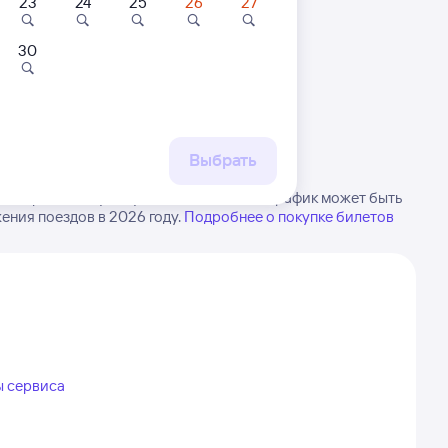
23
24
25
26
27
30
 маршруту
бытия, либо посмотрите
рт
Выбрать
Залари в Сенную. Будьте внимательны, график может быть
ения поездов в 2026 году.
Подробнее о покупке билетов
ы сервиса