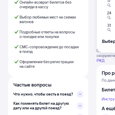
17
Онлайн-возврат билетов без
очереди в кассу
24
Выбор любимых мест на схемах
вагонов
31
Подробные ответы на вопросы
о поездке или покупке
Выбер
СМС-сопровождение до посадки
Посмотрит
в поезд
скорректи
РЖД
Оформление без регистрации
на сайте
Про р
По дан
Частые вопросы
Биле
Что нужно, чтобы сесть в поезд?
Инстру
Как поменять билет на другую
А ещё
дату или на другой поезд?