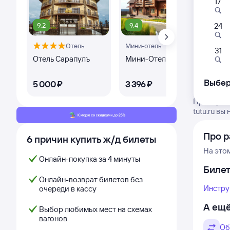
17
9,2
9,4
8,
24
Отель
Мини-отель
Оте
31
Отель Сарапулъ
Мини-Отель Русь
Оте
Выбер
5 ⁠000 ⁠₽
3 ⁠396 ⁠₽
3 ⁠9
Проверьте
tutu.ru в
Про р
6 причин купить ж/д билеты
На это
Онлайн-покупка за 4 минуты
Биле
Онлайн-возврат билетов без
Инстру
очереди в кассу
А ещё
Выбор любимых мест на схемах
вагонов
Об