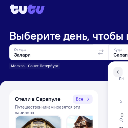
Выберите день, чтобы
Откуда
Куда
Москва
Санкт-Петербург
Санкт-Пе
ПН
Распи
Отели в Сарапуле
Все
3
Путешественникам нравятся эти
варианты
10