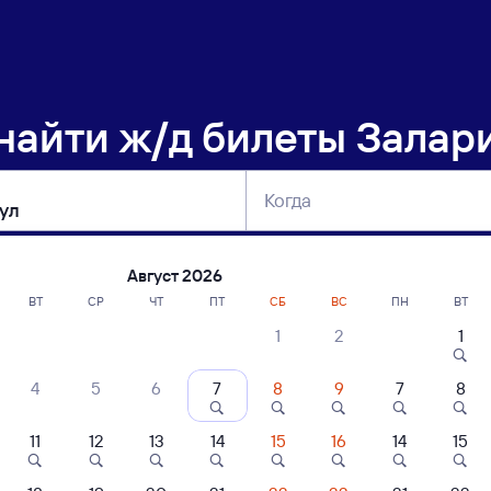
 найти
ж/д билеты Залар
Когда
тербург
Москва
Сегодня
Завтра
Август 2026
ВТ
СР
ЧТ
ПТ
СБ
ВС
ПН
ВТ
1
2
1
сание поездов Залари — Сарапул
4
5
6
7
8
9
7
8
11
12
13
14
15
16
14
15