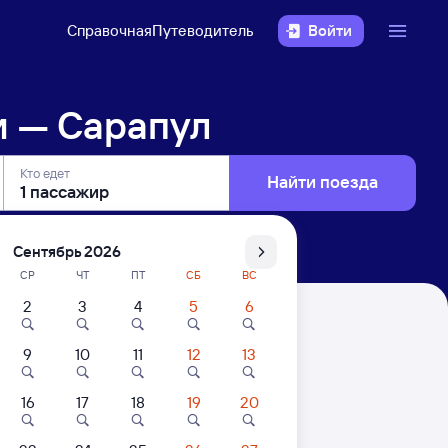
Справочная
Путеводитель
Войти
и — Сарапул
Кто едет
Найти поезда
Сентябрь 2026
СР
ЧТ
ПТ
СБ
ВС
2
3
4
5
6
9
10
11
12
13
16
17
18
19
20