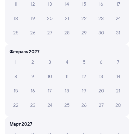
11
12
13
14
15
16
17
Обратные билеты из Залари в Ручей
18
19
20
21
22
23
24
Отели
25
26
27
28
29
30
31
Билеты на поезд Ручей
Вокзал Залари
Февраль 2027
1
2
3
4
5
6
7
8
9
10
11
12
13
14
15
16
17
18
19
20
21
22
23
24
25
26
27
28
Март 2027