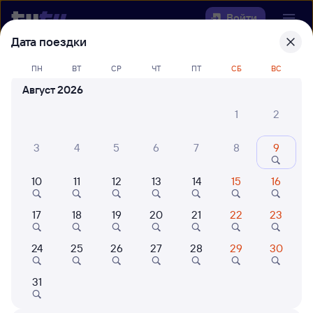
Войти
Дата поездки
Выберите день, чтобы найти
ж/д
ПН
ВТ
СР
ЧТ
ПТ
СБ
ВС
билеты Залари — Ручей
Август 2026
Откуда
1
2
Куда
3
4
5
6
7
8
9
10
11
12
13
14
15
16
Когда
17
18
19
20
21
22
23
Кто едет
24
25
26
27
28
29
30
Найти поезда
31