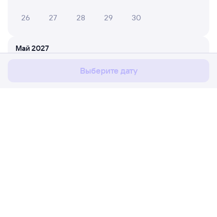
26
27
28
29
30
Мы используем cookies для более удобной работы
с сайтом.
Подробнее
Май 2027
Соглашаюсь
1
2
Выберите дату
3
4
5
6
7
8
9
10
11
12
13
14
15
16
17
18
19
20
21
22
23
Расписание поездов
Ж/д билеты Залари → Ремонтная
24
25
26
27
28
29
30
Путешественникам
31
Партнёрам
Июнь 2027
Помощь