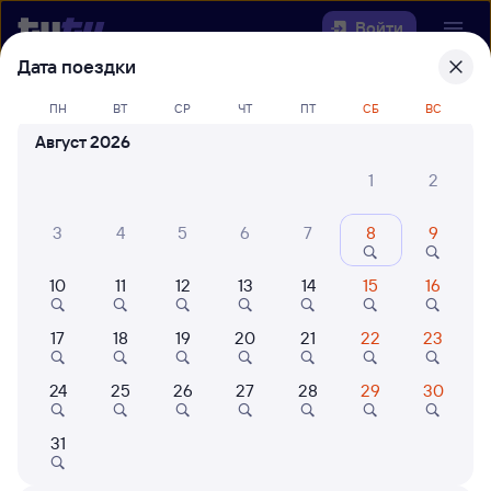
Войти
Дата поездки
Выберите день, чтобы найти
ж/д
ПН
ВТ
СР
ЧТ
ПТ
СБ
ВС
билеты Залари — Ремонтная
Август 2026
22 года работаем для вас
42 млн путешествуют с на
1
2
Откуда
3
4
5
6
7
8
9
Куда
10
11
12
13
14
15
16
Когда
17
18
19
20
21
22
23
Кто едет
24
25
26
27
28
29
30
31
Найти поезда