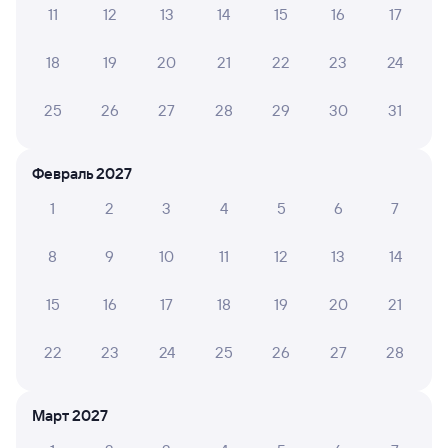
11
12
13
14
15
16
17
А ещё здесь можно найти
18
19
20
21
22
23
24
Обратные билеты из Залари в Ремонтную
Отели
25
26
27
28
29
30
31
Расписание поездов до Дубовского
Февраль 2027
Вокзал Залари
1
2
3
4
5
6
7
8
9
10
11
12
13
14
15
16
17
18
19
20
21
22
23
24
25
26
27
28
Март 2027