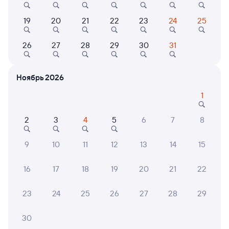
Онлайн-возврат билетов без очереди в кассу
19
20
21
22
23
24
25
Выбор любимых мест на схемах вагонов
Подробные ответы на вопросы о поездке или
26
27
28
29
30
31
покупке
СМС-сопровождение до посадки в поезд
Ноябрь 2026
Оформление без регистрации на сайте
1
2
3
4
5
6
7
8
Частые вопросы
9
10
11
12
13
14
15
Что нужно, чтобы сесть в поезд?
Как поменять билет на другую дату или
16
17
18
19
20
21
22
на другой поезд?
23
24
25
26
27
28
29
Как вернуть билет?
Что делать, если ошибся при вводе данных
30
пассажира?