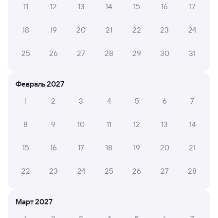
11
12
13
14
15
16
17
Обратные билеты из Залари в Менделеево
18
19
20
21
22
23
24
Отели
25
26
27
28
29
30
31
Расписание поездов до Менделеево
Вокзал Залари
Февраль 2027
1
2
3
4
5
6
7
8
9
10
11
12
13
14
15
16
17
18
19
20
21
22
23
24
25
26
27
28
Март 2027