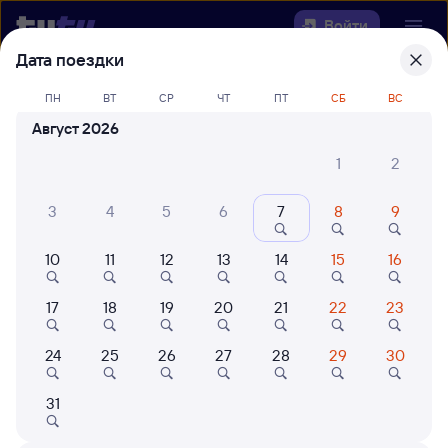
Войти
Дата поездки
Выберите день, чтобы найти
ж/д
ПН
ВТ
СР
ЧТ
ПТ
СБ
ВС
билеты Залари — Менделеево
Август 2026
Откуда
1
2
Куда
3
4
5
6
7
8
9
10
11
12
13
14
15
16
Когда
17
18
19
20
21
22
23
Кто едет
24
25
26
27
28
29
30
Найти поезда
31