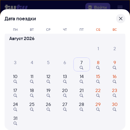
Войти
Дата поездки
Выберите день, чтобы найти
ж/д
ПН
ВТ
СР
ЧТ
ПТ
СБ
ВС
билеты Залари — Мантурово
Август 2026
Откуда
1
2
Куда
3
4
5
6
7
8
9
10
11
12
13
14
15
16
Когда
17
18
19
20
21
22
23
Кто едет
24
25
26
27
28
29
30
Найти поезда
31