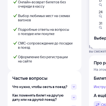
17
Онлайн-возврат билетов без
очереди в кассу
24
Выбор любимых мест на схемах
вагонов
31
Подробные ответы на вопросы
о поездке или покупке
Выбер
СМС-сопровождение до посадки
Проверьте
в поезд
вы сможет
Оформление без регистрации
на сайте
Про р
На это
Частые вопросы
Биле
Что нужно, чтобы сесть в поезд?
Инстру
А ещё
Как поменять билет на другую
дату или на другой поезд?
Об