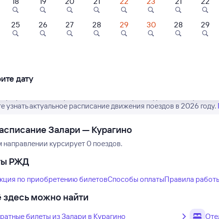
18
19
20
21
22
23
21
22
25
26
27
28
29
30
28
29
Нет рейсов по этому
Измените место отправления или при
другой транспо
ите дату
 график движения рейсов РЖД из Залари в Курагино. Обратите в
е узнать актуальное расписание движения поездов в 2026 году.
асписание Залари — Курагино
м направлении курсирует 0 поездов.
ты РЖД
кция по приобретению билетов
Способы оплаты
Правила работ
 здесь можно найти
ратные билеты из Залари в Курагино
Оте