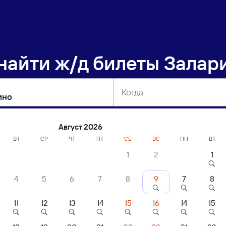
 найти
ж/д билеты Залар
Когда
тербург
Москва
Сегодня
Завтра
Август 2026
ВТ
СР
ЧТ
ПТ
СБ
ВС
ПН
ВТ
1
2
1
сание поездов Залари — Курагино
4
5
6
7
8
9
7
8
11
12
13
14
15
16
14
15