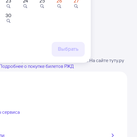
23
24
25
26
27
30
 маршруту
бытия, либо посмотрите
рт
Выбрать
нимание, расписание может измениться. На сайте туту.ру
Подробнее о покупке билетов РЖД
ы сервиса
ли