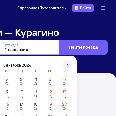
Справочная
Путеводитель
Войти
и — Курагино
Кто едет
Найти поезда
Сентябрь 2026
СР
ЧТ
ПТ
СБ
ВС
2
3
4
5
6
9
10
11
12
13
16
17
18
19
20