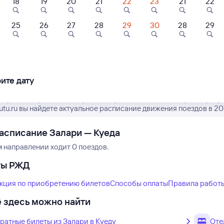
18
19
20
21
22
23
21
22
25
26
27
28
29
30
28
29
Нет рейсов по этому
Измените место отправления или при
другой транспо
ите дату
 время отправления и прибытия рейсов РЖД из Залари в Куеду.
tutu.ru вы найдете актуальное расписание движения поездов в 20
асписание Залари — Куеда
м направлении ходит 0 поездов.
ты РЖД
кция по приобретению билетов
Способы оплаты
Правила работ
 здесь можно найти
ратные билеты из Залари в Куеду
Оте