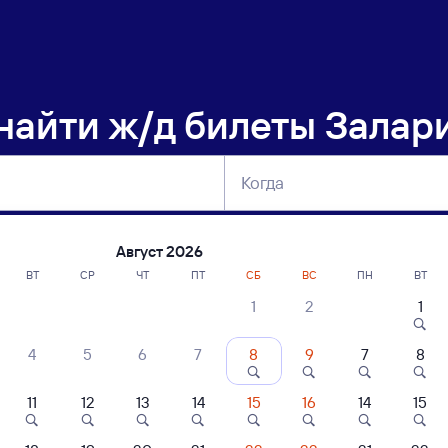
 найти
ж/д билеты Залари
Когда
тербург
Москва
Сегодня
Завтра
Август 2026
ВТ
СР
ЧТ
ПТ
СБ
ВС
ПН
ВТ
1
2
1
сание поездов Залари — Куеда
4
5
6
7
8
9
7
8
11
12
13
14
15
16
14
15