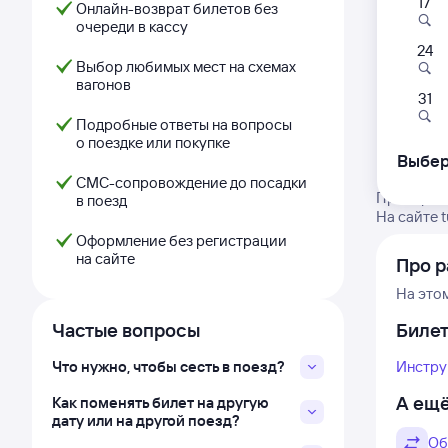
17
Онлайн-возврат билетов без
очереди в кассу
24
Выбор любимых мест на схемах
вагонов
31
Подробные ответы на вопросы
о поездке или покупке
Выбер
СМС-сопровождение до посадки
Проверьте
в поезд
На сайте 
Оформление без регистрации
на сайте
Про р
На это
Частые вопросы
Биле
Что нужно, чтобы сесть в поезд?
Инстру
А ещё
Как поменять билет на другую
дату или на другой поезд?
Об