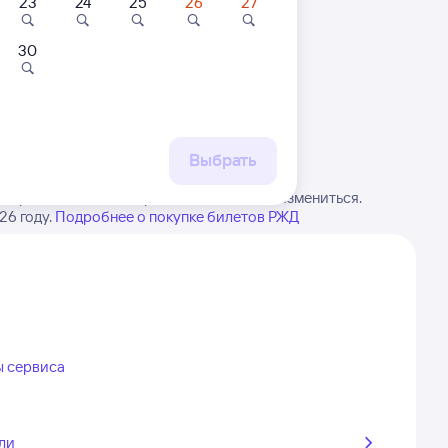
23
24
25
26
27
30
 маршруту
бытия, либо посмотрите
рт
Выбрать
 Обратите внимание, расписание может измениться.
26 году.
Подробнее о покупке билетов РЖД
ы сервиса
ли