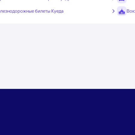
лезнодорожные билеты Куеда
Вок