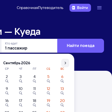
Справочная
Путеводитель
Войти
 — Куеда
Кто едет
Найти поезда
Сентябрь 2026
СР
ЧТ
ПТ
СБ
ВС
2
3
4
5
6
9
10
11
12
13
16
17
18
19
20