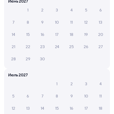
Июнь 2027
составляет 13 038 рублей.
Стоимость билета на поезд
Залари — Кизнер в плацкартном вагоне около
1
2
3
4
5
6
13 038 рублей, в купейном вагоне примерно
19 771 рубль.
7
8
9
10
11
12
13
Инструкция по приобретению билетов
Способы оплаты
Правила работы сервиса
14
15
16
17
18
19
20
А ещё здесь можно найти
21
22
23
24
25
26
27
Обратные билеты из Залари в Кизнер
28
29
30
Отели
Билеты на поезд в Кизнер
Июль 2027
Вокзал Залари
1
2
3
4
5
6
7
8
9
10
11
12
13
14
15
16
17
18