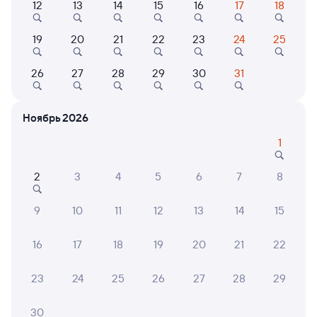
12
13
14
15
16
17
18
Найдём билет на поезд за вас
19
20
21
22
23
24
25
Даже если сейчас нет мест
26
27
28
29
30
31
Искать билеты
Отзывы пассажиров Туту о поездах
Ноябрь 2026
по этому направлению
1
Мы отображаем актуальные отзывы и не удаляем
отрицательные мнения
2
3
4
5
6
7
8
9
10
11
12
13
14
15
АРТЕМ И.
10
02 августа 2026 • Поезд 081И
16
17
18
19
20
21
22
Чисто аккуратно, хороший молодой вежливый
персонал
23
24
25
26
27
28
29
30
АННА Г.