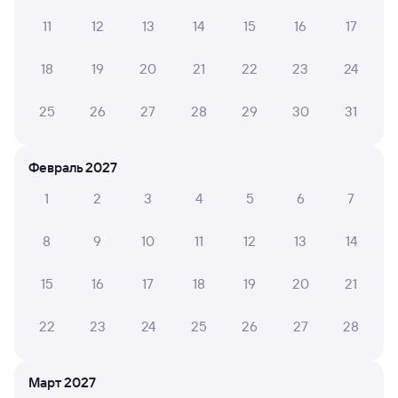
Хороший, комфортный поезд.
11
12
13
14
15
16
17
18
19
20
21
22
23
24
ЕЛЕНА Т.
10
25 июля 2026 • Поезд 081И
25
26
27
28
29
30
31
Всё хорошо. Единственно душно было ночью
Февраль 2027
1
2
3
4
5
6
7
6 причин купить ж/д билеты
8
9
10
11
12
13
14
Онлайн-покупка за 4 минуты
15
16
17
18
19
20
21
Онлайн-возврат билетов без очереди в кассу
Выбор любимых мест на схемах вагонов
22
23
24
25
26
27
28
Подробные ответы на вопросы о поездке или
покупке
Март 2027