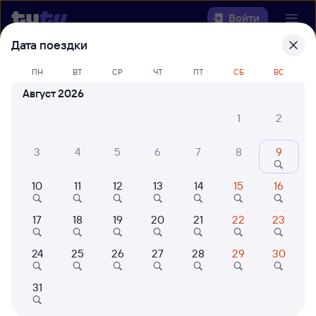
Войти
Дата поездки
Выберите день, чтобы найти
ж/д
ПН
ВТ
СР
ЧТ
ПТ
СБ
ВС
билеты Залари — Кинель
Август 2026
Откуда
1
2
Куда
3
4
5
6
7
8
9
10
11
12
13
14
15
16
Когда
17
18
19
20
21
22
23
Кто едет
24
25
26
27
28
29
30
Найти поезда
31