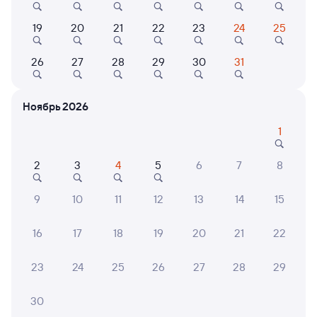
Выбор любимых мест на схемах вагонов
19
20
21
22
23
24
25
Подробные ответы на вопросы о поездке или
покупке
26
27
28
29
30
31
СМС-сопровождение до посадки в поезд
Ноябрь 2026
Оформление без регистрации на сайте
1
Частые вопросы
2
3
4
5
6
7
8
Что нужно, чтобы сесть в поезд?
9
10
11
12
13
14
15
Как поменять билет на другую дату или
на другой поезд?
16
17
18
19
20
21
22
Как вернуть билет?
23
24
25
26
27
28
29
Что делать, если ошибся при вводе данных
пассажира?
30
Как перевезти животное в поезде?