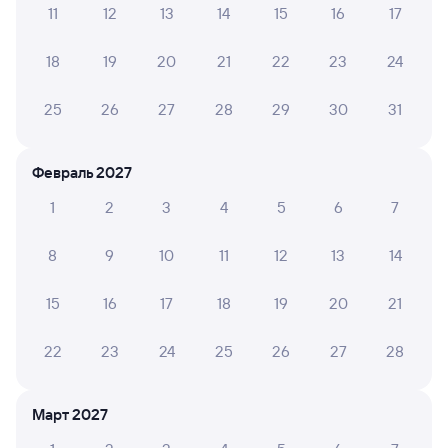
11
12
13
14
15
16
17
Обратные билеты из Залари в Худоеланскую
18
19
20
21
22
23
24
Отели
25
26
27
28
29
30
31
Железнодорожные билеты до Худоеланского
Вокзал Залари
Февраль 2027
1
2
3
4
5
6
7
8
9
10
11
12
13
14
15
16
17
18
19
20
21
22
23
24
25
26
27
28
Март 2027