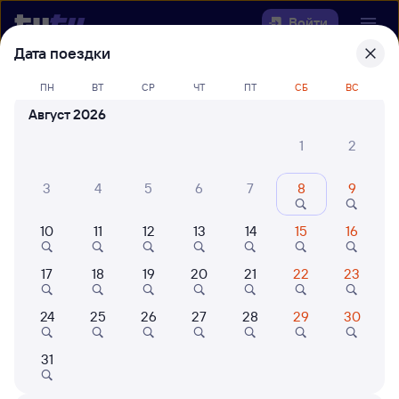
Войти
Дата поездки
Выберите день, чтобы найти
ж/д
ПН
ВТ
СР
ЧТ
ПТ
СБ
ВС
билеты Залари — Худоеланская
Август 2026
Откуда
1
2
Куда
3
4
5
6
7
8
9
10
11
12
13
14
15
16
Когда
17
18
19
20
21
22
23
Кто едет
24
25
26
27
28
29
30
Найти поезда
31