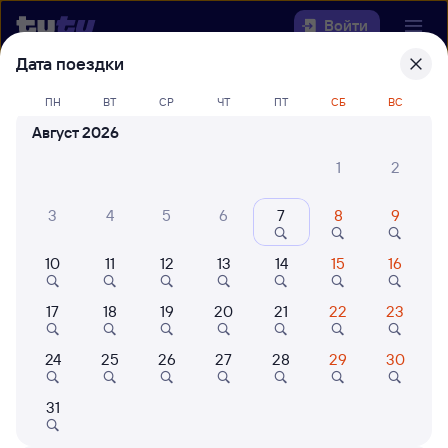
Войти
Дата поездки
Выберите день, чтобы найти
ж/д
ПН
ВТ
СР
ЧТ
ПТ
СБ
ВС
билеты Залари — Горячий Ключ
Август 2026
22 года работаем для вас
42 млн путешествуют с на
1
2
Откуда
3
4
5
6
7
8
9
Куда
10
11
12
13
14
15
16
Когда
17
18
19
20
21
22
23
Кто едет
24
25
26
27
28
29
30
Найти поезда
31