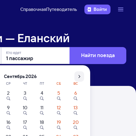
Справочная
Путеводитель
Войти
и — Еланский
Кто едет
Найти поезда
Сентябрь 2026
СР
ЧТ
ПТ
СБ
ВС
2
3
4
5
6
9
10
11
12
13
16
17
18
19
20