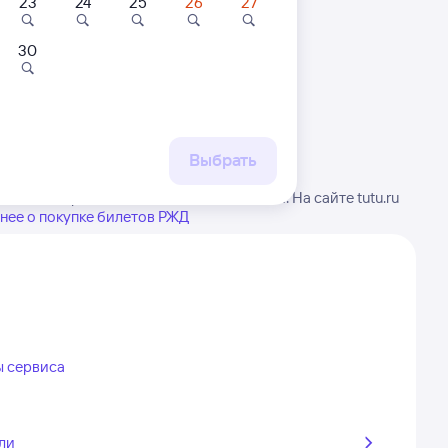
23
24
25
26
27
30
 маршруту
бытия, либо посмотрите
рт
Выбрать
нимание, расписание может измениться. На сайте tutu.ru
нее о покупке билетов РЖД
ы сервиса
ли