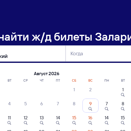
 найти
ж/д билеты Залар
Когда
тербург
Москва
Сегодня
Завтра
Август 2026
ВТ
СР
ЧТ
ПТ
СБ
ВС
ПН
ВТ
1
2
1
сание поездов Залари — Еланский
4
5
6
7
8
9
7
8
11
12
13
14
15
16
14
15