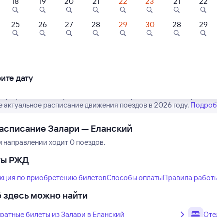
18
19
20
21
22
23
21
22
25
26
27
28
29
30
28
29
Нет рейсов по этому
Измените место отправления или при
другой транспо
ите дату
 график движения рейсов РЖД из Залари в Еланский. Обратите в
е актуальное расписание движения поездов в 2026 году.
Подроб
асписание Залари — Еланский
м направлении ходит 0 поездов.
ты РЖД
кция по приобретению билетов
Способы оплаты
Правила работ
 здесь можно найти
ратные билеты из Залари в Еланский
Оте