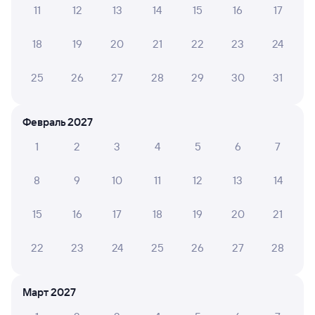
А ещё здесь можно найти
11
12
13
14
15
16
17
Обратные билеты из Залари в Чад
18
19
20
21
22
23
24
Отели
25
26
27
28
29
30
31
Купить жд билеты до Октябрьского
Вокзал Залари
Февраль 2027
1
2
3
4
5
6
7
8
9
10
11
12
13
14
15
16
17
18
19
20
21
22
23
24
25
26
27
28
Март 2027