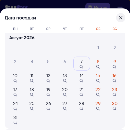
Войти
Дата поездки
Выберите день, чтобы найти
ж/д
ПН
ВТ
СР
ЧТ
ПТ
СБ
ВС
билеты Залари — Чад
Август 2026
22 года работаем для вас
42 млн путешествуют с на
1
2
Откуда
3
4
5
6
7
8
9
Куда
10
11
12
13
14
15
16
Когда
17
18
19
20
21
22
23
Кто едет
24
25
26
27
28
29
30
31
Найти поезда