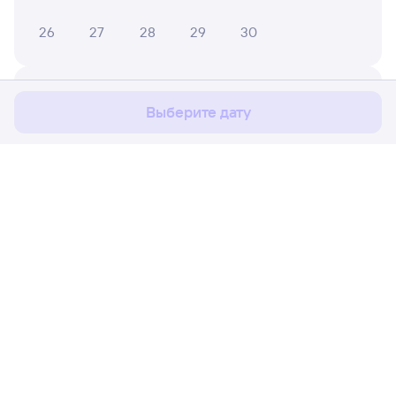
26
27
28
29
30
Мы используем cookies для более удобной работы
с сайтом.
Подробнее
Май 2027
Соглашаюсь
Выберите дату
1
2
3
4
5
6
7
8
9
10
11
12
13
14
15
16
Расписание поездов
Ж/д билеты Залари → Чад
17
18
19
20
21
22
23
24
25
26
27
28
29
30
Путешественникам
31
Партнёрам
Помощь
Июнь 2027