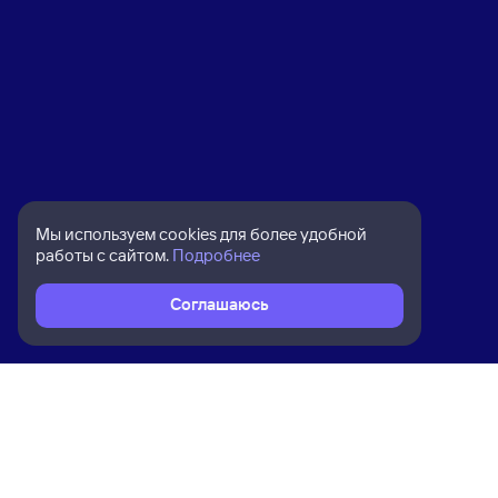
Мы используем cookies для более удобной
работы с сайтом.
Подробнее
Соглашаюсь
Расписание поездов
Ж/д билеты Залари → Бада