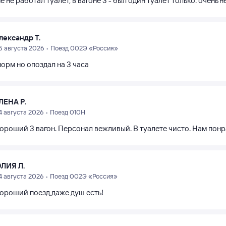
е не работал туалет, в вагоне 3 - был один туалет только. очень н
лександр Т.
5 августа 2026 • Поезд 002Э «Россия»
орм но опоздал на 3 часа
ЛЕНА Р.
4 августа 2026 • Поезд 010Н
хороший 3 вагон. Персонал вежливый. В туалете чисто. Нам понр
ЛИЯ Л.
4 августа 2026 • Поезд 002Э «Россия»
хороший поезд,даже душ есть!