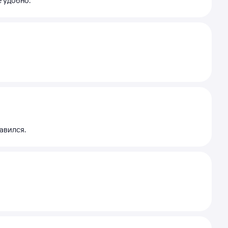
е удобно.
авился.