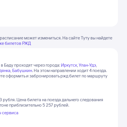
расписание может измениться. На сайте Туту вы найдете
ке билетов РЖД
 в Баду проходят через города:
Иркутск
,
Улан-Удэ
,
дянка
,
Бабушкин
.
На этом направлении ходит 4 поезда.
жете оформить и забронировать ржд билет по маршруту
3 рубля.
Цена билета на поезда дальнего следования
агоне приблизительно 5 257 рублей.
ы сервиса