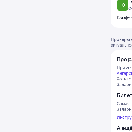
Г
10
0
Комфор
Проверьте
актуально
Про р
Пример
Ангарс
Хотите
Залари 
Биле
Самая н
Залари 
Инстру
А ещё