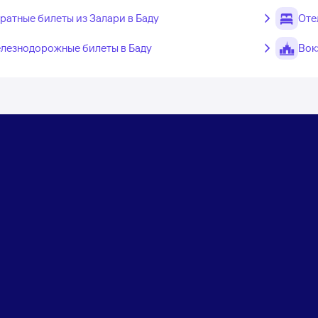
ратные билеты из Залари в Баду
Оте
лезнодорожные билеты в Баду
Вок