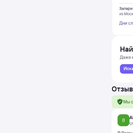
Залари
из Мос
Дни с
Най
Даже 
Иск
Отзыв
Мы о
А
8
0