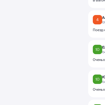
В Вагон
А
4
0
Поезд н
Е
10
0
Очень 
Ю
10
0
Очень 