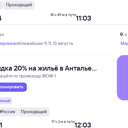
С
Проходящий
18 ч 49 м в пути
4
11:03
ера
в
ледования
ближайшие: 9, 11, 13 августа
Ма
дка 20% на жильё в Анталье
аламане
ируйте по промокоду WOW-1
ронировать
енный
Э
Россия
Проходящий
17 ч 2 м в пути
1
12:03