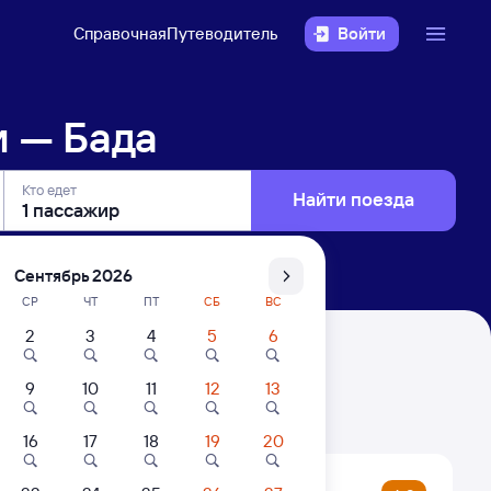
Справочная
Путеводитель
Войти
и — Бада
Кто едет
Найти поезда
Сентябрь 2026
СР
ЧТ
ПТ
СБ
ВС
2
3
4
5
6
9
10
11
12
13
. Цены за 1 пассажира
16
17
18
19
20