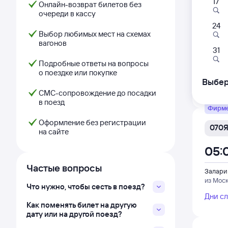
17
010
Онлайн-возврат билетов без
очереди в кассу
04:
24
Выбор любимых мест на схемах
вагонов
Залари
31
из Мос
Подробные ответы на вопросы
о поездке или покупке
Выбер
Дни с
СМС-сопровождение до посадки
в поезд
Фирм
Оформление без регистрации
070
на сайте
05:
Частые вопросы
Залари
из Мос
Что нужно, чтобы сесть в поезд?
Дни с
Как поменять билет на другую
дату или на другой поезд?