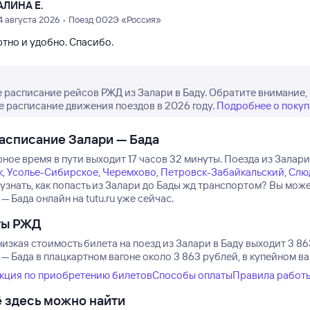
АЛИНА Е.
4 августа 2026 • Поезд 002Э «Россия»
тно и удобно. Спасибо.
 расписание рейсов РЖД из Залари в Баду. Обратите внимание, 
е расписание движения поездов в 2026 году.
Подробнее о покуп
асписание Залари — Бада
ное время в пути выходит 17 часов 32 минуты.
Поезда из Залари
к
,
Усолье-Сибирское
,
Черемхово
,
Петровск-Забайкальский
,
Слю
 узнать, как попасть из Залари до Бады жд транспортом? Вы мо
— Бада онлайн на tutu.ru уже сейчас.
ты РЖД
изкая стоимость билета на поезд из Залари в Баду выходит 3 86
— Бада в плацкартном вагоне около 3 863 рублей, в купейном в
кция по приобретению билетов
Способы оплаты
Правила работ
 здесь можно найти