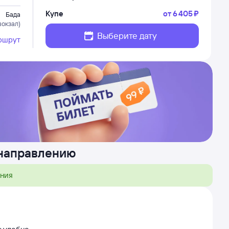
Купе
от
6 ⁠405 ⁠₽
Бада
вокзал)
Выберите дату
ршрут
 направлению
ения