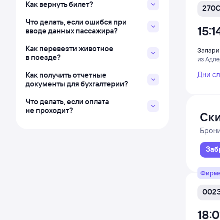
Как вернуть билет?
270
Что делать, если ошибся при
15:1
вводе данных пассажира?
Как перевезти животное
Залари
в поезде?
из Адл
Дни с
Как получить отчетные
документы для бухгалтерии?
Что делать, если оплата
не проходит?
Ски
и Д
Брон
Заб
Фирм
002
18:0