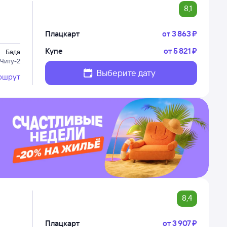
8,1
Плацкарт
от
3 ⁠863 ⁠₽
Купе
от
5 ⁠821 ⁠₽
Бада
 Читу-2
Выберите дату
ршрут
8,4
Плацкарт
от
3 ⁠907 ⁠₽