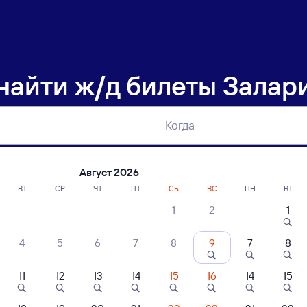
 найти
ж/д билеты Залар
Когда
тербург
Москва
Сегодня
Завтра
Август 2026
ВТ
СР
ЧТ
ПТ
СБ
ВС
ПН
ВТ
1
2
1
сание поездов Залари — Бада
4
5
6
7
8
9
7
8
ние поездов Бада — Залари
дажа билетов на 6 ноября. Отправление и прибытие по местному времени
11
12
13
14
15
16
14
15
 быстрый