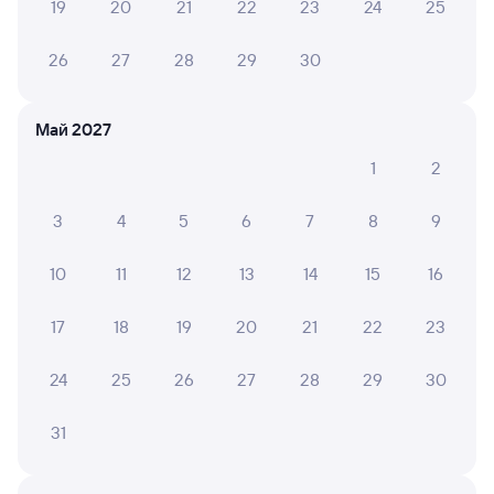
19
20
21
22
23
24
25
26
27
28
29
30
Частые вопросы
Что нужно, чтобы сесть в поезд?
Май 2027
Как поменять билет на другую дату или
1
2
на другой поезд?
Как вернуть билет?
3
4
5
6
7
8
9
Что делать, если ошибся при вводе данных
пассажира?
10
11
12
13
14
15
16
Как перевезти животное в поезде?
17
18
19
20
21
22
23
Как получить отчетные документы для
бухгалтерии?
24
25
26
27
28
29
30
Что делать, если оплата не проходит?
31
Узнайте актуальное расписание пассажирских поездов