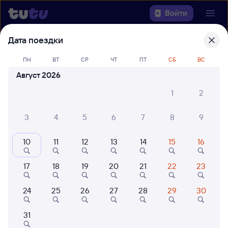
Войти
Дата поездки
Выберите день, чтобы найти
ж/д
билеты Залари — Адлер
ПН
ВТ
СР
ЧТ
ПТ
СБ
ВС
Август 2026
Откуда
1
2
Куда
3
4
5
6
7
8
9
Когда
10
11
12
13
14
15
16
Кто едет
17
18
19
20
21
22
23
24
25
26
27
28
29
30
Найти поезда
31