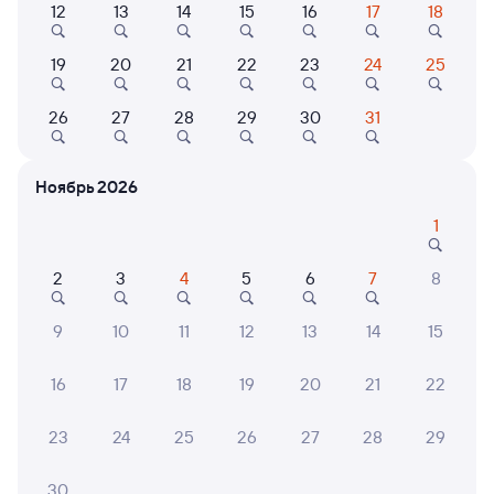
Найдём билет на поезд за вас
12
13
14
15
16
17
18
Даже если сейчас нет мест
19
20
21
22
23
24
25
Искать билеты
26
27
28
29
30
31
Отели в Адлере
Все
Ноябрь 2026
Путешественникам нравятся эти варианты
1
2
3
4
5
6
7
8
8,6
8,3
7,9
9
10
11
12
13
14
15
Отель
Отель
Отель
Солнечный День
Сочи Парк Отель
Охотн
16
17
18
19
20
21
22
Orion
1 ⁠200 ⁠₽
15 ⁠400 ⁠₽
9 ⁠036
23
24
25
26
27
28
29
30