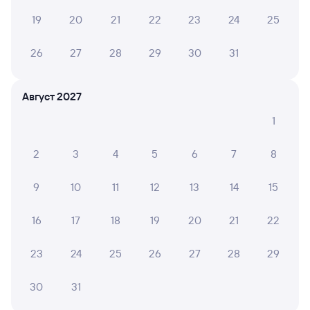
Инструкция по приобретению билетов
19
20
21
22
23
24
25
Способы оплаты
Правила работы сервиса
А ещё здесь можно найти
26
27
28
29
30
31
Обратные билеты из Залари в Адлер
Август 2027
Отели Адлера
1
Купить жд билеты Адлер
2
3
4
5
6
7
8
Вокзал Залари
9
10
11
12
13
14
15
16
17
18
19
20
21
22
23
24
25
26
27
28
29
30
31