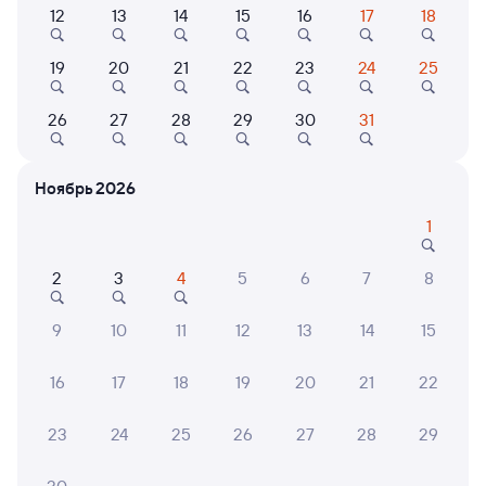
12
13
14
15
16
17
18
Самый быстрый
303Э
7,1
19
20
21
22
23
24
25
12 ч 40 м в пути
20:05
08:45
26
27
28
29
30
31
Южно-Сахалинск
Ноглики
Дни следования
ближайшие: 7, 8, 9 августа
Маршрут
Ноябрь 2026
1
Сидячий
Плацкарт
Купе
СВ
от
1 ⁠599 ⁠₽
от
2 ⁠397 ⁠₽
от
5 ⁠293 ⁠₽
от
15 ⁠571 ⁠₽
2
3
4
5
6
7
8
Выберите дату
9
10
11
12
13
14
15
505Г
16
17
18
19
20
21
22
12 ч 52 м в пути
21:51
10:43
23
24
25
26
27
28
29
Южно-Сахалинск
Ноглики