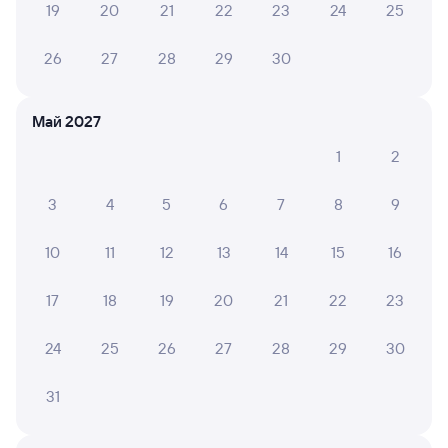
Мне очень понравилось,чисто,комфортно
19
20
21
22
23
24
25
26
27
28
29
30
6 причин купить ж/д билеты
Май 2027
Онлайн-покупка за 4 минуты
1
2
Онлайн-возврат билетов без очереди в кассу
3
4
5
6
7
8
9
Выбор любимых мест на схемах вагонов
10
11
12
13
14
15
16
Подробные ответы на вопросы о поездке или
покупке
17
18
19
20
21
22
23
СМС-сопровождение до посадки в поезд
24
25
26
27
28
29
30
Оформление без регистрации на сайте
31
Частые вопросы