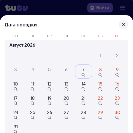
Войти
Дата поездки
Выберите день, чтобы найти
ж/д
билеты Южно-Сахалинск — Ноглики
ПН
ВТ
СР
ЧТ
ПТ
СБ
ВС
Август 2026
22 года работаем для вас
42 млн путешествуют с на
1
2
Откуда
3
4
5
6
7
8
9
Куда
10
11
12
13
14
15
16
Когда
17
18
19
20
21
22
23
Кто едет
24
25
26
27
28
29
30
Найти поезда
31