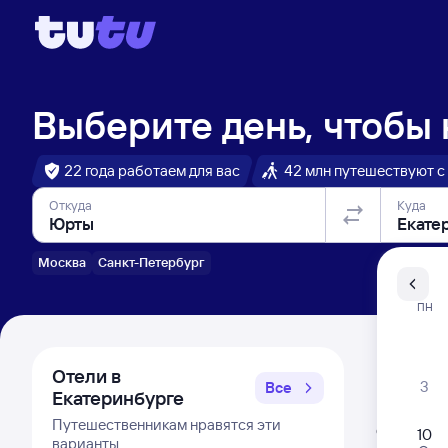
Выберите день, чтобы
22 года работаем для вас
42 млн путешествуют с
Откуда
Куда
Москва
Санкт-Петербург
Санкт-Пе
ПН
Распи
Отели в
3
Все
Екатеринбурге
Расписа
Путешественникам нравятся эти
Открыта про
10
варианты
Самый