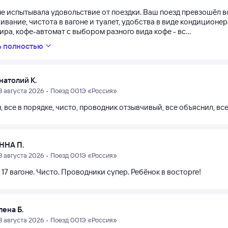
е испытывала удовольствие от поездки. Ваш поезд превзошёл вс
вание, чистота в вагоне и туалет, удобства в виде кондиционер
ра, кофе-автомат с выбором разного вида кофе - вс...
ь полностью
натолий К.
3 августа 2026 • Поезд 001Э «Россия»
н, все в порядке, чисто, проводник отзывчивый, все объяснил, в
ННА П.
3 августа 2026 • Поезд 001Э «Россия»
 17 вагоне. Чисто. Проводники супер. Ребёнок в восторге!
лена Б.
3 августа 2026 • Поезд 001Э «Россия»