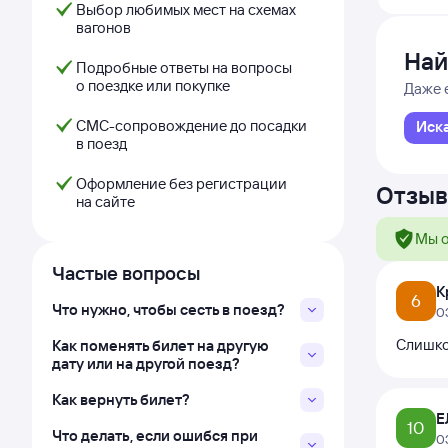
Выбор любимых мест на схемах
вагонов
Най
Подробные ответы на вопросы
о поездке или покупке
Даже 
СМС-сопровождение до посадки
Иск
в поезд
Оформление без регистрации
Отзыв
на сайте
Мы о
Частые вопросы
К
6
Что нужно, чтобы сесть в поезд?
0
Слишком
Как поменять билет на другую
дату или на другой поезд?
Как вернуть билет?
Е
10
Что делать, если ошибся при
0