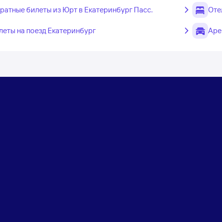
ратные билеты из Юрт в Екатеринбург Пасс.
Оте
леты на поезд Екатеринбург
Аре