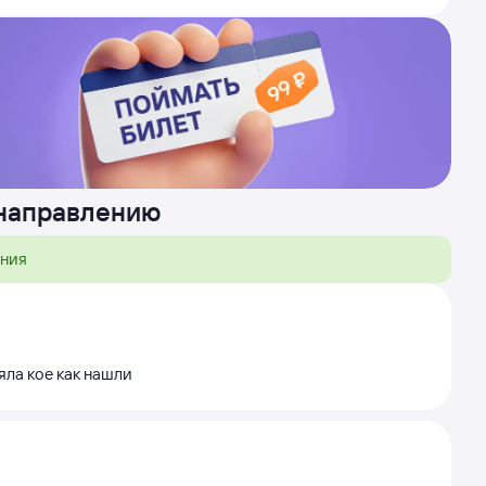
 направлению
ения
яла кое как нашли