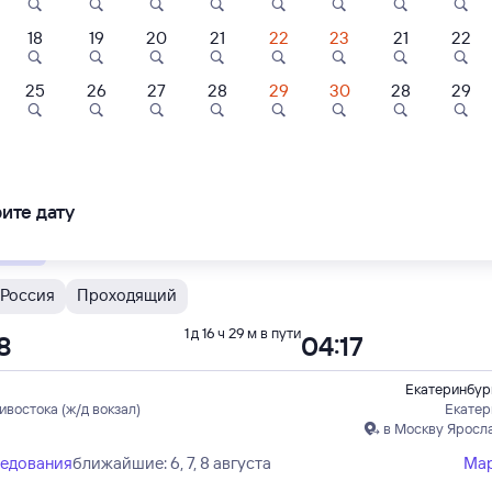
18
19
20
21
22
23
21
22
Н
Проходящий
1 д 16 ч 20 м в пути
02
16:22
25
26
27
28
29
30
28
29
0
8,9
8,8
Екатеринбур
Отель
Отель
Отель
ивостока (ж/д вокзал)
Екатер
в Москву Яросл
ль Визави
Отель Высоцкий
Cosmos
Екатеринбург
ледования
ближайшие: 6, 7, 8 августа
Ма
ите дату
15 ⁠₽
15 ⁠141 ⁠₽
8 ⁠075 ⁠₽
енный
Россия
Проходящий
1 д 16 ч 29 м в пути
8
04:17
Екатеринбур
ивостока (ж/д вокзал)
Екатер
в Москву Яросл
ледования
ближайшие: 6, 7, 8 августа
Ма