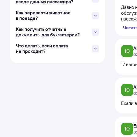
вводе данных пассажира?
Давно н
Как перевезти животное
обслужи
в поезде?
пассажи
Читат
Как получить отчетные
документы для бухгалтерии?
Что делать, если оплата
А
10
не проходит?
0
17 ваго
А
10
0
Ехали в
Е
10
0