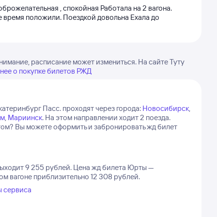
оброжелательная , спокойная Работала на 2 вагона.
ое время положили. Поездкой довольна Ехала до
нимание, расписание может измениться. На сайте Туту
нее о покупке билетов РЖД
катеринбург Пасс. проходят через города:
Новосибирск
,
м
,
Мариинск
.
На этом направлении ходит 2 поезда.
ортом? Вы можете оформить и забронировать жд билет
выходит 9 255 рублей.
Цена жд билета Юрты —
ном вагоне приблизительно 12 308 рублей.
ы сервиса