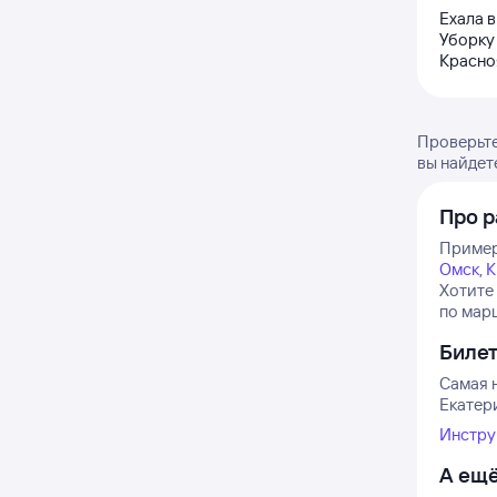
Ехала в
Уборку 
Красно
Проверьте
вы найдет
Про р
Пример
Омск
,
К
Хотите
по марш
Биле
Самая н
Екатери
Инстру
А ещё