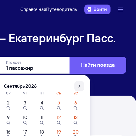
Справочная
Путеводитель
Войти
 Екатеринбург Пасс.
Кто едет
Найти поезда
Сентябрь 2026
СР
ЧТ
ПТ
СБ
ВС
2
3
4
5
6
сс.
9
10
11
12
13
. Цены за 1 пассажира
16
17
18
19
20