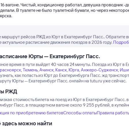
 16 вагоне. Чистый, кондиционер работал, девушка проводник -д
делали. В туалете не было туалетной бумаги, но через некотор
ярска.
 маршрут рейсов РЖД из Юрт в Екатеринбург Пасс.. Обратите в
е актуальное расписание движения поездов в 2026 году.
Подроб
асписание Юрты — Екатеринбург Пасс.
ное время в пути выйдет 40 часов 24 минуты.
Поезда из Юрт в Е
расноярск
,
Тюмень
,
Ачинск
,
Канск
,
Юрга
,
Анжеро-Судженск
,
Иши
 узнать, как попасть из Юрт до Екатеринбурга Пасс. жд трансп
руту Юрты — Екатеринбург Пасс. онлайн на tutu.ru уже сейчас.
ты РЖД
изкая стоимость билета на поезд из Юрт в Екатеринбург Пасс. 
нбург Пасс. в плацкартном вагоне около 9 255 рублей, в купей
кция по приобретению билетов
Способы оплаты
Правила работ
 здесь можно найти