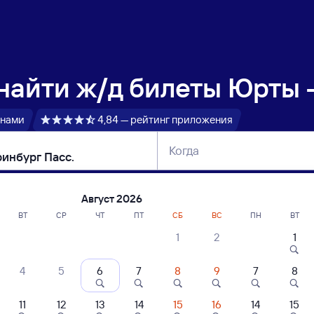
 найти
ж/д билеты Юрты —
 нами
4,84 — рейтинг приложения
Когда
тербург
Москва
Сегодня
Завтра
Август 2026
ВТ
СР
ЧТ
ПТ
СБ
ВС
ПН
ВТ
1
2
1
сание поездов Юрты — Екатеринбург Па
4
5
6
7
8
9
7
8
ние поездов Екатеринбург Пасс. — Юрты
дажа билетов на 3 ноября. Отправление и прибытие по местному времени
11
12
13
14
15
16
14
15
 быстрый