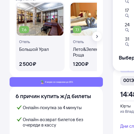
17
009
03:
24
7,6
7,1
8,
Юрты
31
Отель
Отель
из Влад
Большой Урал
Лето&Зеленая
Оте
Роща
Дни с
Выбер
2 ⁠500 ⁠₽
1 ⁠200 ⁠₽
4 ⁠5
Фирм
001Э
14:4
6 причин купить ж/д билеты
Юрты
Онлайн-покупка за 4 минуты
из Влад
Онлайн-возврат билетов без
очереди в кассу
Дни с