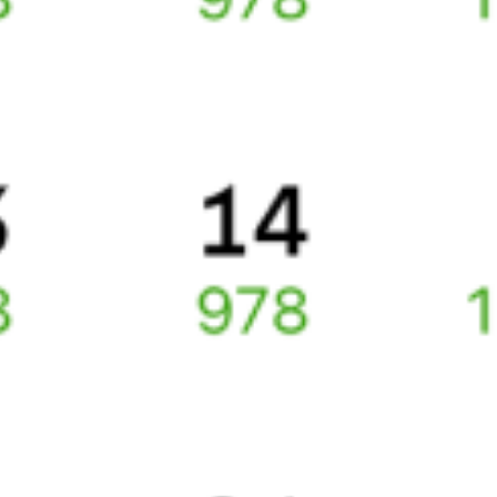
Как поменять билет на другую дату или на другой поезд?
Как вернуть билет?
Что делать, если ошибся при вводе данных пассажира?
Как перевезти животное в поезде?
Как получить отчетные документы для бухгалтерии?
Что делать, если оплата не проходит?
Билеты РЖД
Вы можете заказать электронный жд билет и
железнодорожный билет на бланке РЖД.
Если вас интересует цена билета на поезд от
Юровки
до
Динской
, то укажите дату поездки. При этом вы увидите
стоимость билетов во всех доступных вагонах (плацкарт, купе
и др.) и сможете купить жд билеты
Юровка
–
Динская
онлайн.
Инструкция по приобретению билетов
Способы оплаты