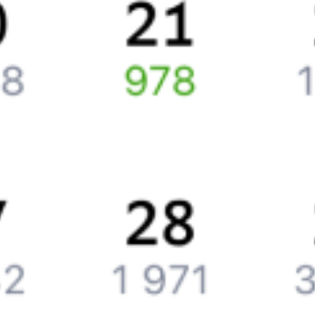
Правила работы сервиса
Путешественникам
Справочная
Путеводитель по странам
Бонусная программа
Подарочные сертификаты
Компания
История Туту.ру
Вакансии
Обратная связь
Контактная информация
Партнерам