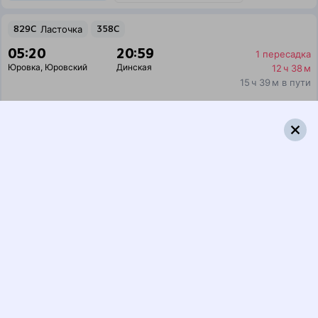
829С
Ласточка
358С
05:20
20:59
1 пересадка
Юровка
,
Юровский
Динская
12 ч 38 м
15 ч 39 м в пути
Выбрать дату
829С + 358С
3 944 ₽
поездки
от
829С
Ласточка
524С
05:20
19:52
1 пересадка
Юровка
,
Юровский
Динская
11 ч 28 м
14 ч 32 м в пути
Выбрать дату
829С + 524С
3 002 ₽
поездки
от