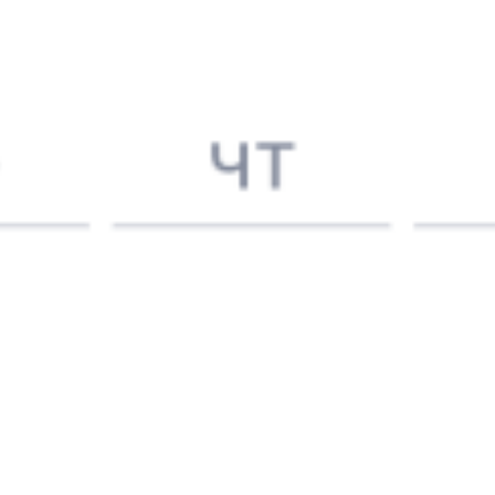
Выбрать дату
829С + 114Э
3 087 ₽
поездки
от
Найдём билет на поезд за вас
Даже если сейчас нет мест
Искать билеты
Узнайте расписание движения пассажирских поездов РЖД
из Юровки в Динскую. Будьте внимательны, расписание может
измениться. На этой странице вы видите актуальное расписание
движения поездов в 2026 году.
Подробнее о покупке билетов
РЖД
А ещё здесь можно найти
Обратные билеты из Юровки в Динскую