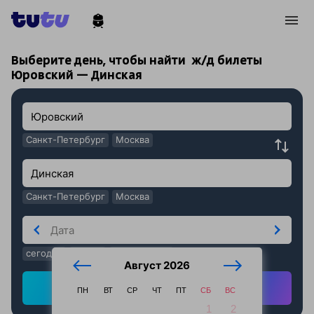
!
!
Выберите день, чтобы найти
ж/д билеты
Юровский — Динская
Санкт-Петербург
Москва
Санкт-Петербург
Москва
сегодня
завтра
послезавтра
Август 2026
Найти ж/д билеты
ПН
ВТ
СР
ЧТ
ПТ
СБ
ВС
1
2