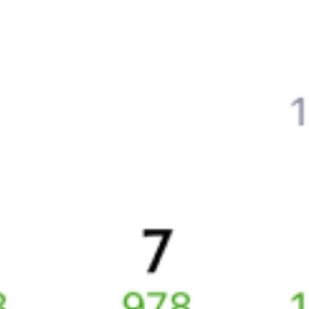
Авиабилеты
Юровка
→
Динская
Отели Динской
Купить жд билеты в
Динскую
6 причин купить ж/д билеты именно здесь
Онлайн-покупка за 4 минуты
Онлайн-возврат билетов без очереди в кассу
Выбор любимых мест на схемах вагонов
Подробные ответы на вопросы о поездке или покупке
СМС-сопровождение до посадки в поезд
Оформление без регистрации на сайте
Частые вопросы
Что нужно, чтобы сесть в поезд?