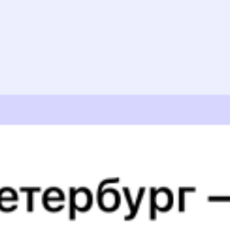
Суперцены на билеты
В разделе приложения
«Это выгодно!»
Скачать приложение
829С
Ласточка
100С
05:20
14:30
1 пересадка
Юровка
,
Юровский
Динская
6 ч 9 м
9 ч 10 м в пути
Выбрать дату
829С + 100С
3 087 ₽
поездки
от
829С
Ласточка
114Э
05:20
13:27
1 пересадка
Юровка
,
Юровский
Динская
4 ч 59 м
8 ч 7 м в пути