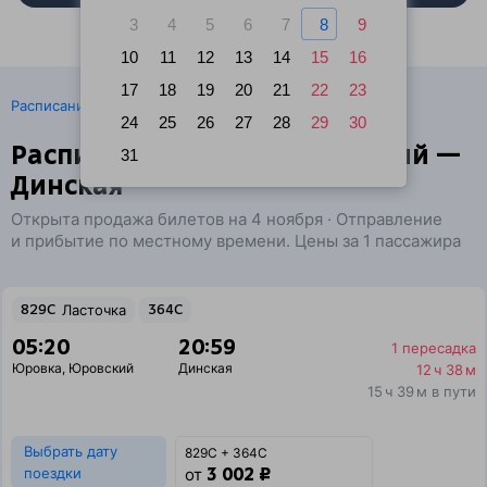
3
4
5
6
7
8
9
10
11
12
13
14
15
16
17
18
19
20
21
22
23
·
Расписание поездов
Ж/д билеты Юровка → Динская
24
25
26
27
28
29
30
Расписание поездов Юровский —
31
Динская
Открыта продажа билетов на 4 ноября · Отправление
и прибытие по местному времени. Цены за 1 пассажира
829С
Ласточка
364С
05:20
20:59
1 пересадка
Юровка
,
Юровский
Динская
12 ч 38 м
15 ч 39 м в пути
Выбрать дату
829С + 364С
3 002 ₽
поездки
от