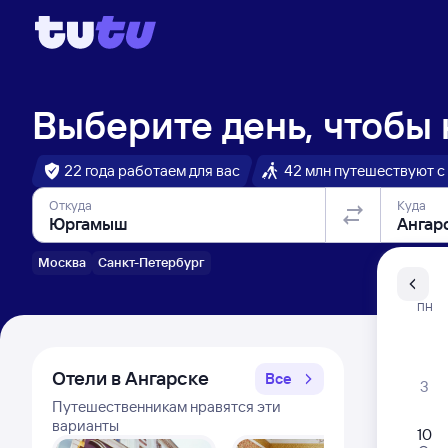
Выберите день, чтобы
22 года работаем для вас
42 млн путешествуют с
Откуда
Куда
Москва
Санкт-Петербург
Санкт-Пе
ПН
Распи
Отели в Ангарске
Все
3
Путешественникам нравятся эти
варианты
10