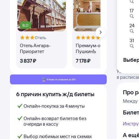
17
8,0
9,
24
Отель
Отель
31
Отель Ангара-
Премиум-отель
Апа
Приоритет
ПушкинЪ
Выбер
3 ⁠837 ⁠₽
7 ⁠178 ⁠₽
3 ⁠1
Узнайте а
в расписа
Про 
6 причин купить ж/д билеты
Между 
Онлайн-покупка за 4 минуты
Биле
Онлайн-возврат билетов без
Инстру
очереди в кассу
А ещё
Выбор любимых мест на схемах