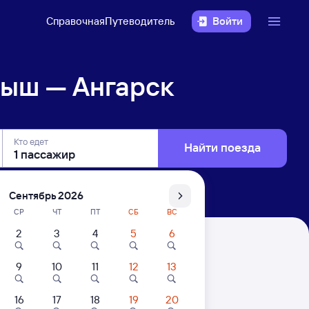
Справочная
Путеводитель
Войти
ыш — Ангарск
Кто едет
Найти поезда
Сентябрь 2026
СР
ЧТ
ПТ
СБ
ВС
2
3
4
5
6
9
10
11
12
13
16
17
18
19
20