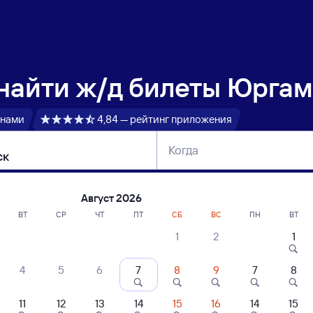
 найти
ж/д билеты Юргам
 нами
4,84 — рейтинг приложения
Когда
тербург
Москва
Сегодня
Завтра
Август 2026
ВТ
СР
ЧТ
ПТ
СБ
ВС
ПН
ВТ
1
2
1
сание поездов Юргамыш — Ангарск
4
5
6
7
8
9
7
8
11
12
13
14
15
16
14
15