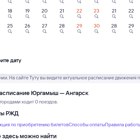
18
19
20
21
22
23
21
22
6
8,4
9,2
25
26
27
28
29
30
28
29
Нет рейсов по этому
Апарт-отель
Отель
Мини-отел
Измените место отправления или при
рт-отель Арбат
Олимпиада
Мини Отель Ма
другой транспо
отель
ите дату
40 ⁠₽
817 ⁠₽
4 ⁠363 ⁠₽
ктуальное расписание пассажирских поездов РЖД из Юргамыша 
нии. На сайте Туту вы видите актуальное расписание движения п
расписание Юргамыш — Ангарск
городами ходит 0 поездов.
ты РЖД
кция по приобретению билетов
Способы оплаты
Правила работ
 здесь можно найти