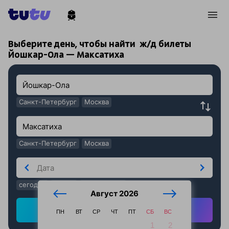
!
!
Выберите день, чтобы найти
ж/д билеты
Йошкар-Ола — Максатиха
Санкт-Петербург
Москва
Санкт-Петербург
Москва
сегодня
завтра
послезавтра
Август 2026
Найти ж/д билеты
ПН
ВТ
СР
ЧТ
ПТ
СБ
ВС
1
2