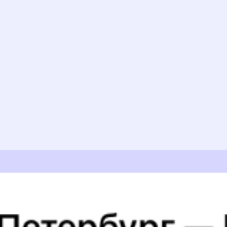
Найдём билет на поезд за вас
Даже если сейчас нет мест
Искать билеты
Узнайте расписание движения пассажирских поездов РЖД
из Йошкар-Олы в Максатиху. Будьте внимательны, расписание
может измениться. На этой странице вы видите актуальное
расписание движения поездов в 2026 году.
Подробнее
о покупке билетов РЖД
А ещё здесь можно найти
Обратные билеты из Йошкар-Олы в Максатиху
Другие авиарейсы из Йошкар-Олы
Авиабилеты
Йошкар-Ола
→
Максатиха
Отели