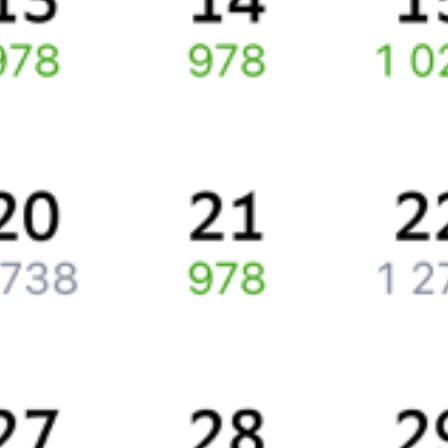
Путешественникам
Справочная
Путеводитель по странам
Бонусная программа
Подарочные сертификаты
Компания
История Туту.ру
Вакансии
Обратная связь
Контактная информация
Партнерам