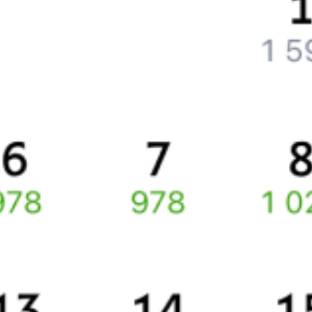
Как поменять билет на другую дату или на другой поезд?
Как вернуть билет?
Что делать, если ошибся при вводе данных пассажира?
Как перевезти животное в поезде?
Как получить отчетные документы для бухгалтерии?
Что делать, если оплата не проходит?
Билеты РЖД
Вы можете заказать электронный жд билет и
железнодорожный билет на бланке РЖД.
Если вас интересует цена билета на поезд от
Йошкар-Олы
до
Максатихи
, то укажите дату поездки. При этом вы увидите
стоимость билетов во всех доступных вагонах (плацкарт, купе
и др.) и сможете купить жд билеты
Йошкар-Ола
–
Максатиха
онлайн.
Инструкция по приобретению билетов
Способы оплаты
Правила работы сервиса