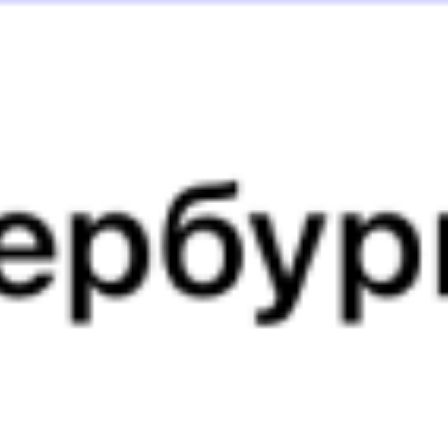
058Э
Марий-Эл (двухэтажный)
108Т
Ночной экспресс
19:26
22:12
1 пересадка
Йошкар-Ола
Адлер
8 ч 10 м
2 д 2 ч 46 м в пути
Выбрать дату
058Э + 108Т
17 381 ₽
поездки
от
058Э
Марий-Эл (двухэтажный)
102М
Премиум
19:26
13:58
1 пересадка
Йошкар-Ола
Адлер
5 ч 20 м
1 д 18 ч 32 м в пути
Выбрать дату
058Э + 102М
16 836 ₽
поездки
от
058Э
Марий-Эл (двухэтажный)
104В
Двухэтажный