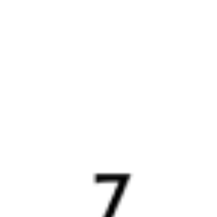
Выбрать дату
396Г + 491Э
8 583 ₽
поездки
от
396Г
215*Н
23:50
05:32
1 пересадка
Йошкар-Ола
Адлер
2 ч 53 м
2 д 5 ч 42 м в пути
Выбрать дату
396Г + 216Н
10 636 ₽
поездки
от
416Г
115Н
23:50
05:32
1 пересадка
Йошкар-Ола
Адлер
1 ч 21 м
2 д 5 ч 42 м в пути