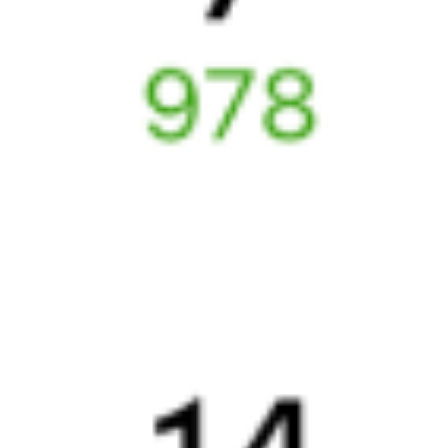
Выбрать дату
416Г + 115Н
10 256 ₽
поездки
от
Найдём билет на поезд за вас
Даже если сейчас нет мест
Искать билеты
Узнайте расписание движения пассажирских поездов РЖД
из Йошкар-Олы в Адлер. Будьте внимательны, расписание
может измениться. На этой странице вы видите актуальное
расписание движения поездов в 2026 году.
Подробнее
о покупке билетов РЖД
А ещё здесь можно найти
Обратные билеты из Йошкар-Олы в Адлер
Другие авиарейсы из Йошкар-Олы