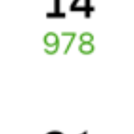
Авиабилеты
Йошкар-Ола
→
Адлер
Отели Адлера
ЖД билеты до
Адлера
Вокзал Йошкар-Ола
Отели в Адлере
Поддержка 24/7 на Туту
6 причин купить ж/д билеты именно здесь
Онлайн-покупка за 4 минуты
Онлайн-возврат билетов без очереди в кассу
Выбор любимых мест на схемах вагонов
Подробные ответы на вопросы о поездке или покупке
СМС-сопровождение до посадки в поезд