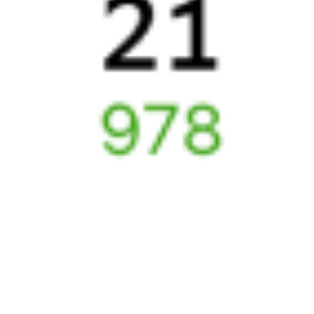
Оформление без регистрации на сайте
Частые вопросы
Что нужно, чтобы сесть в поезд?
Как поменять билет на другую дату или на другой поезд?
Как вернуть билет?
Что делать, если ошибся при вводе данных пассажира?
Как перевезти животное в поезде?
Как получить отчетные документы для бухгалтерии?
Что делать, если оплата не проходит?
Билеты РЖД
Вы можете заказать электронный жд билет и
железнодорожный билет на бланке РЖД.