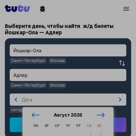
!
!
Выберите день, чтобы найти
ж/д билеты
Йошкар-Ола — Адлер
Санкт-Петербург
Москва
Санкт-Петербург
Москва
сегодня
завтра
послезавтра
Август 2026
Найти ж/д билеты
ПН
ВТ
СР
ЧТ
ПТ
СБ
ВС
1
2