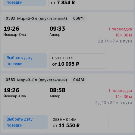
7 834 ₽
поездки
от
058Э
Марий-Эл (двухэтажный)
038*Г
19:26
09:33
1 пересадка
Йошкар-Ола
Адлер
16 ч 38 м
2 д 14 ч 7 м в пути
Выбрать дату
058Э + 037Г
10 095 ₽
поездки
от
058Э
Марий-Эл (двухэтажный)
044М
19:26
08:58
1 пересадка
Йошкар-Ола
Адлер
14 ч 36 м
2 д 13 ч 32 м в пути
Выбрать дату
058Э + 044М
11 550 ₽
поездки
от