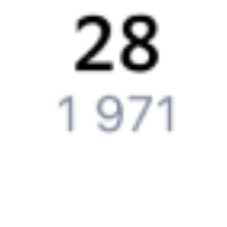
Если вас интересует цена билета на поезд от
Йошкар-Олы
до
Адлера
, то укажите дату поездки. При этом вы увидите
стоимость билетов во всех доступных вагонах (плацкарт, купе
и др.) и сможете купить жд билеты
Йошкар-Ола
–
Адлер
онлайн.
Инструкция по приобретению билетов
Способы оплаты
Правила работы сервиса
Путешественникам
Справочная
Путеводитель по странам
Бонусная программа
Подарочные сертификаты
Компания
История Туту.ру