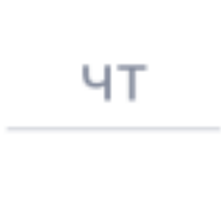
19:26
10:24
1 пересадка
Йошкар-Ола
Адлер
1 ч 30 м
1 д 14 ч 58 м в пути
Выбрать дату
058Э + 104В
16 131 ₽
поездки
от
396Г
531Г
23:50
03:57
1 пересадка
Йошкар-Ола
Адлер
15 ч 37 м
3 д 4 ч 7 м в пути
Выбрать дату
396Г + 531Г
9 477 ₽
поездки
от
416Г
497Г
23:50
03:57
1 пересадка