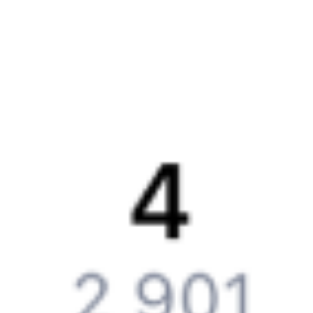
Вакансии
Обратная связь
Контактная информация
Партнерам
Реклама на Туту.ру
Партнерская программа
Загрузите в
App Store
Загрузите в
Google Play
Загрузите в
AppGallery
Загрузите в
RuStore