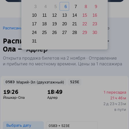
3
4
5
6
7
8
9
10
11
12
13
14
15
16
17
18
19
20
21
22
23
·
Расписание поездов
Ж/д билеты Йошкар-Ола → Адлер
24
25
26
27
28
29
30
Расписание поездов Йошкар-
31
Ола — Адлер
Открыта продажа билетов на 2 ноября · Отправление
и прибытие по местному времени. Цены за 1 пассажира
058Э
Марий-Эл (двухэтажный)
523Е
19:26
18:49
1 пересадка
Йошкар-Ола
Адлер
21 ч 46 м
2 д 23 ч 23 м
в пути
Выбрать дату
058Э + 523Е