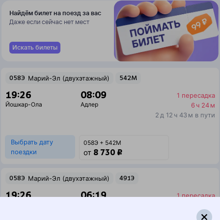
Найдём билет на поезд за вас
Даже если сейчас нет мест
Искать билеты
058Э
Марий-Эл (двухэтажный)
542М
19:26
08:09
1 пересадка
Йошкар-Ола
Адлер
6 ч 24 м
2 д 12 ч 43 м в пути
Выбрать дату
058Э + 542М
8 730 ₽
поездки
от
058Э
Марий-Эл (двухэтажный)
491Э
19:26
06:19
1 пересадка
Йошкар-Ола
Адлер
10 ч 41 м
2 д 10 ч 53 м в пути