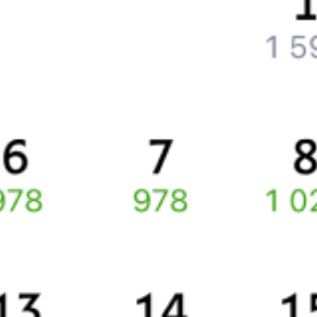
Что делать, если оплата не проходит?
Билеты РЖД
Вы можете заказать электронный жд билет и
железнодорожный билет на бланке РЖД.
Если вас интересует цена билета на поезд от
Ясногорска
до
Хадабулака
, то укажите дату поездки. При этом вы увидите
стоимость билетов во всех доступных вагонах (плацкарт, купе
и др.) и сможете купить жд билеты
Ясногорск
–
Хадабулак
онлайн.
Инструкция по приобретению билетов
Способы оплаты
Правила работы сервиса
Про расписание Ясногорск — Хадабулак
По этому направлению курсирует 0 поездов.
Ищете как добраться из
Ясногорска
до
Хадабулака
или как
доехать на поезде?
Попробуйте заказать и купить железнодорожный билет
Ясногорск
–
Хадабулак
через интернет прямо сейчас.