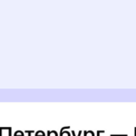
Найдём билет на поезд за вас
Даже если сейчас нет мест
Искать билеты
Узнайте расписание движения пассажирских поездов РЖД
из Ясногорска в Хадабулак. Будьте внимательны, расписание
может измениться. На этой странице вы видите актуальное
расписание движения поездов в 2026 году.
Подробнее
о покупке билетов РЖД
А ещё здесь можно найти
Обратные билеты из Ясногорска в Хадабулак
6 причин купить ж/д билеты именно здесь
Онлайн-покупка за 4 минуты