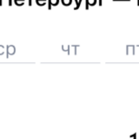
Онлайн-возврат билетов без очереди в кассу
Выбор любимых мест на схемах вагонов
Подробные ответы на вопросы о поездке или покупке
СМС-сопровождение до посадки в поезд
Оформление без регистрации на сайте
Частые вопросы
Что нужно, чтобы сесть в поезд?
Как поменять билет на другую дату или на другой поезд?
Как вернуть билет?
Что делать, если ошибся при вводе данных пассажира?
Как перевезти животное в поезде?
Как получить отчетные документы для бухгалтерии?