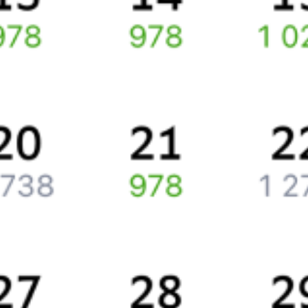
Путешественникам
Справочная
Путеводитель по странам
Бонусная программа
Подарочные сертификаты
Компания
История Туту.ру
Вакансии
Обратная связь
Контактная информация
Партнерам
Реклама на Туту.ру