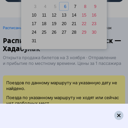
3
4
5
6
7
8
9
10
11
12
13
14
15
16
17
18
19
20
21
22
23
·
Расписание поездов
Ж/д билеты Ясногорск → Хадабулак
24
25
26
27
28
29
30
Расписание поездов Ясногорск —
31
Хадабулак
Открыта продажа билетов на 3 ноября · Отправление
и прибытие по местному времени. Цены за 1 пассажира
Поездов по данному маршруту на указанную дату не
найдено.
Поезда по указанному маршруту не ходят или сейчас
нет свободных мест.
Попробуйте повторить данный поиск позже