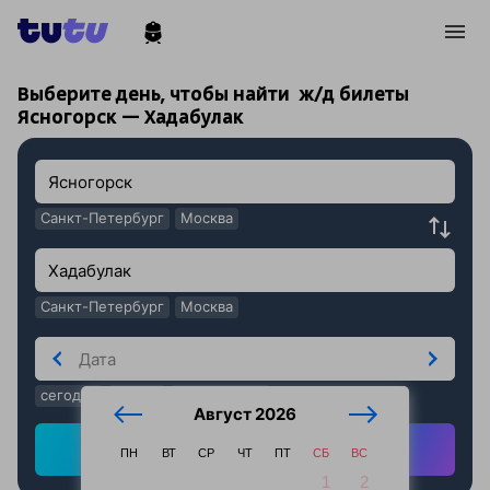
!
!
Выберите день, чтобы найти
ж/д билеты
Ясногорск — Хадабулак
Санкт-Петербург
Москва
Санкт-Петербург
Москва
сегодня
завтра
послезавтра
Август 2026
Найти ж/д билеты
ПН
ВТ
СР
ЧТ
ПТ
СБ
ВС
1
2