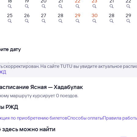
18
19
20
21
22
23
21
22
25
26
27
28
29
30
28
29
Нет рейсов по этому
Измените место отправления или при
другой транспо
ите дату
е время отправления и прибытия поездов дальнего следования 
ь скорректирован. На сайте TUTU вы увидите актуальное распис
РЖД
асписание Ясная — Хадабулак
ному маршруту курсирует 0 поездов.
ты РЖД
кция по приобретению билетов
Способы оплаты
Правила работ
 здесь можно найти