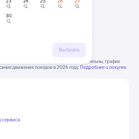
23
24
25
26
27
30
 маршруту
бытия, либо посмотрите
рт
Выбрать
РЖД из Ясной в Хадабулак. Будьте внимательны, график
ание движения поездов в 2026 году.
Подробнее о покупке
ы сервиса