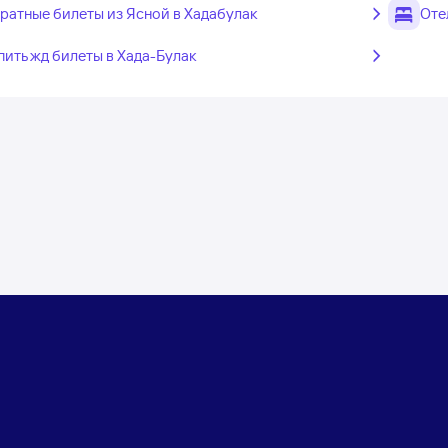
ратные билеты из Ясной в Хадабулак
Оте
пить жд билеты в Хада-Булак