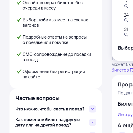
17
Онлайн-возврат билетов без
очереди в кассу
24
Выбор любимых мест на схемах
вагонов
31
Подробные ответы на вопросы
о поездке или покупке
Выбер
СМС-сопровождение до посадки
Посмотрит
в поезд
может быт
билетов 
Оформление без регистрации
на сайте
Про р
По дан
Частые вопросы
Биле
Что нужно, чтобы сесть в поезд?
Инстру
Как поменять билет на другую
А ещё
дату или на другой поезд?