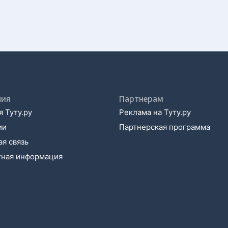
ния
Партнерам
 Туту.ру
Реклама на Туту.ру
ии
Партнерская программа
я связь
тная информация