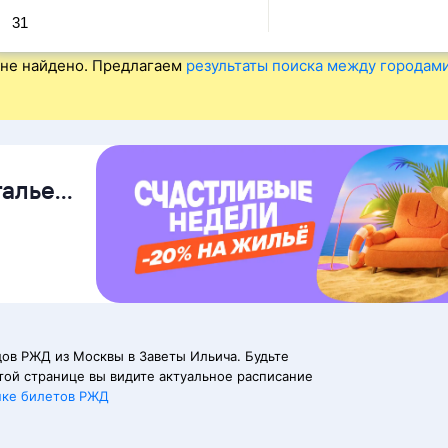
31
не найдено. Предлагаем
результаты поиска между городам
талье
ов РЖД из Москвы в Заветы Ильича. Будьте
той странице вы видите актуальное расписание
пке билетов РЖД