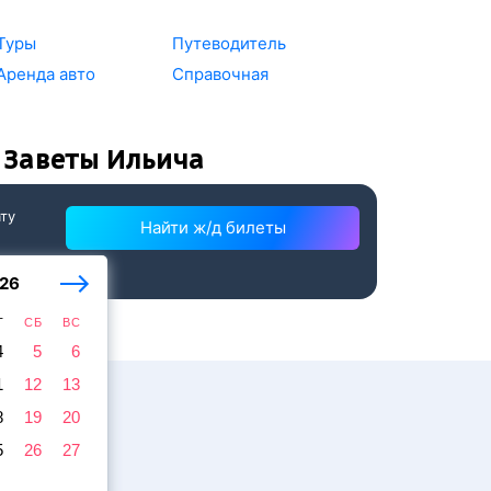
Туры
Путеводитель
Аренда авто
Справочная
 Заветы Ильича
ату
Найти ж/д билеты
26
Т
СБ
ВС
4
5
6
1
12
13
8
19
20
5
26
27
жира