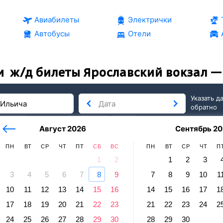
Авиабилеты
Электрички
Автобусы
Отели
и
ж/д билеты Ярославский вокзал —
Указать д
обратно
тербург
сегодня
завтра
Август 2026
Сентябрь 20
послезавтра
ПН
ВТ
СР
ЧТ
ПТ
СБ
ВС
ПН
ВТ
СР
ЧТ
П
1
2
1
2
3
3
4
5
6
7
8
9
7
8
9
10
1
ы Ильича
10
11
12
13
14
15
16
14
15
16
17
1
авский вокзал — Заветы Ильича
17
18
19
20
21
22
23
21
22
23
24
2
равление и прибытие по местному времени. Цены за 1 пасса
24
25
26
27
28
29
30
28
29
30