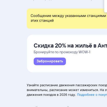
Сообщение между указанными станциями 
этих станций
Скидка 20% на жильё в Ан
и Даламане
Бронируйте по промокоду WOW-1
Забронировать
Узнайте расписание движения пассажирских поезд
внимательны, расписание может измениться. На э
движения поездов в 2026 году.
Подробнее о поку