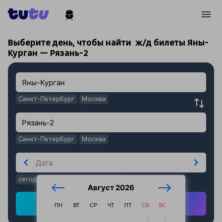
!
!
Выберите день, чтобы найти
ж/д билеты Яны-
Курган — Рязань-2
Санкт-Петербург
Москва
Санкт-Петербург
Москва
сегодня
завтра
послезавтра
Август 2026
Найти ж/д билеты
ПН
ВТ
СР
ЧТ
ПТ
СБ
ВС
1
2