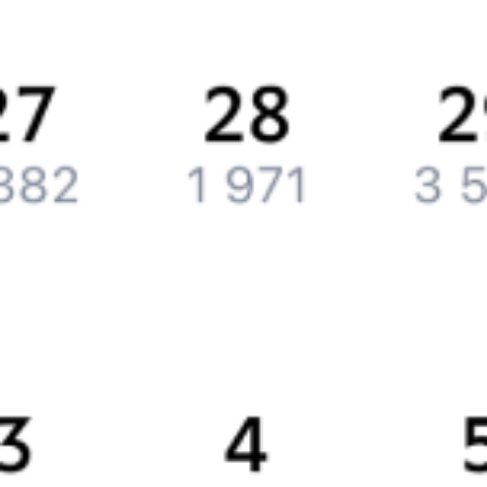
Вакансии
Обратная связь
Контактная информация
Партнерам
Реклама на Туту.ру
Партнерская программа
Загрузите в
App Store
Загрузите в
Google Play
Загрузите в
AppGallery
Загрузите в
RuStore