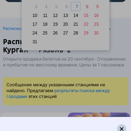
3
4
5
6
7
8
9
10
11
12
13
14
15
16
17
18
19
20
21
22
23
·
Расписание поездов
Ж/д билеты Жанакорган → Рязань
24
25
26
27
28
29
30
Расписание поездов Яны-
31
Курган — Рязань-2
Открыта продажа билетов на 20 сентября · Отправление
и прибытие по местному времени. Цены за 1 пассажира
Сообщение между указанными станциями не
найдено. Предлагаем
результаты поиска между
городами
этих станций
Найдём билет на поезд за вас
Даже если сейчас нет мест