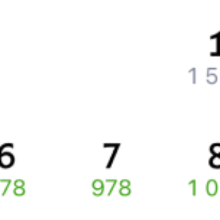
Что делать, если ошибся при вводе данных пассажира?
Как перевезти животное в поезде?
Как получить отчетные документы для бухгалтерии?
Что делать, если оплата не проходит?
Билеты РЖД
Вы можете заказать электронный жд билет и
железнодорожный билет на бланке РЖД.
Если вас интересует цена билета на поезд от
Жанакоргана
до
Рязани
, то укажите дату поездки. При этом вы увидите
стоимость билетов во всех доступных вагонах (плацкарт, купе
и др.) и сможете купить жд билеты
Жанакорган
–
Рязань
онлайн.
Инструкция по приобретению билетов
Способы оплаты
Правила работы сервиса
Какие документы нужны для поездок в СНГ