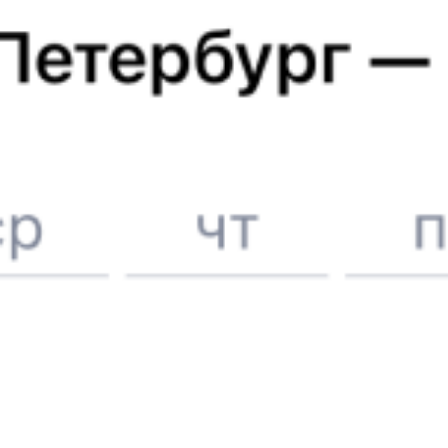
Поддержка 24/7 на Туту
6 причин купить ж/д билеты именно здесь
Онлайн-покупка за 4 минуты
Онлайн-возврат билетов без очереди в кассу
Выбор любимых мест на схемах вагонов
Подробные ответы на вопросы о поездке или покупке
СМС-сопровождение до посадки в поезд
Оформление без регистрации на сайте
Частые вопросы
Что нужно, чтобы сесть в поезд?
Как поменять билет на другую дату или на другой поезд?
Как вернуть билет?