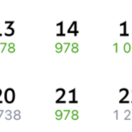
Про расписание Яны-Курган — Рязань-2
По данному маршруту курсирует 0 поездов.
Ищете как добраться из
Жанакоргана
до
Рязани
или как доехать
на поезде?
Наш сервис позволяет заказать и купить железнодорожный
билет по маршруту
Жанакорган
–
Рязань
через интернет прямо
сейчас.
Путешественникам
Справочная
Путеводитель по странам
Бонусная программа
Подарочные сертификаты
Компания
История Туту.ру