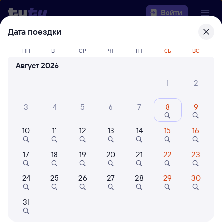
Войти
Дата поездки
Выберите день, чтобы найти
ж/д
ПН
ВТ
СР
ЧТ
ПТ
СБ
ВС
билеты Янаул — Черемхово
Август 2026
Откуда
1
2
Куда
3
4
5
6
7
8
9
10
11
12
13
14
15
16
Когда
17
18
19
20
21
22
23
Кто едет
24
25
26
27
28
29
30
Найти поезда
31