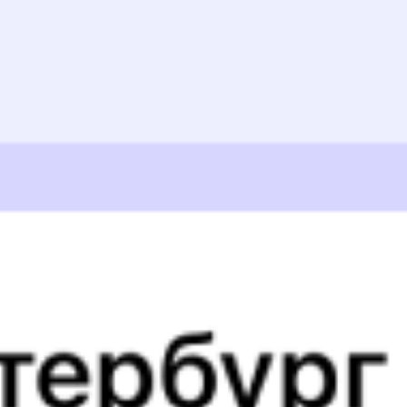
Выбрать дату
259Э + 133А
4 519 ₽
поездки
от
246С
133А
Поволжье
16:54
03:09
1 пересадка
Вышний Волочёк
Муром
,
Муром-1
1 ч 12 м
10 ч 15 м в пути
Выбрать дату
246С + 133А
4 519 ₽
поездки
от
131Г
133А
Поволжье
17:47
03:09
1 пересадка
Вышний Волочёк
Муром
,
Муром-1
1 ч 36 м
9 ч 22 м в пути
Выбрать дату
131Г + 133А