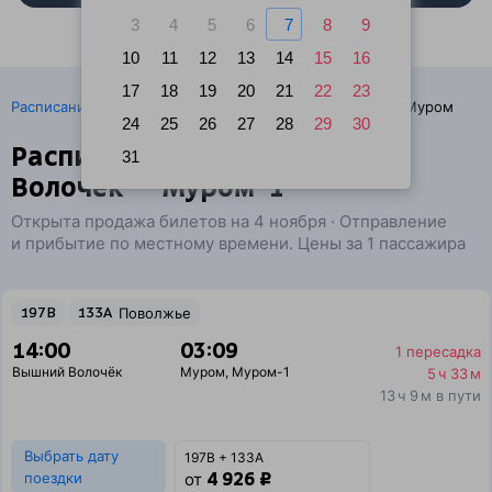
3
4
5
6
7
8
9
10
11
12
13
14
15
16
17
18
19
20
21
22
23
·
Расписание поездов
Ж/д билеты Вышний Волочёк → Муром
24
25
26
27
28
29
30
Расписание поездов Вышний
31
Волочёк — Муром-1
Открыта продажа билетов на 4 ноября · Отправление
и прибытие по местному времени. Цены за 1 пассажира
197В
133А
Поволжье
14:00
03:09
1 пересадка
Вышний Волочёк
Муром
,
Муром-1
5 ч 33 м
13 ч 9 м в пути
Выбрать дату
197В + 133А
4 926 ₽
поездки
от