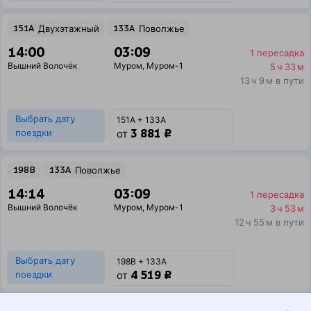
151А
Двухэтажный
133А
Поволжье
14:00
03:09
1 пересадка
Вышний Волочёк
Муром
,
Муром-1
5 ч 33 м
13 ч 9 м в пути
Выбрать дату
151А + 133А
3 881 ₽
поездки
от
198В
133А
Поволжье
14:14
03:09
1 пересадка
Вышний Волочёк
Муром
,
Муром-1
3 ч 53 м
12 ч 55 м в пути
Выбрать дату
198В + 133А
4 519 ₽
поездки
от