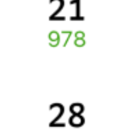
Билеты РЖД
Вы можете заказать электронный жд билет и
железнодорожный билет на бланке РЖД.
Если вас интересует цена билета на поезд от
Вышнего Волочка
до
Мурома
, то укажите дату поездки. При этом вы увидите
стоимость билетов во всех доступных вагонах (плацкарт, купе
и др.) и сможете купить жд билеты
Вышний Волочёк
–
Муром
онлайн.
Инструкция по приобретению билетов
Способы оплаты
Правила работы сервиса
Путешественникам
Справочная
Путеводитель по странам
Бонусная программа
Подарочные сертификаты