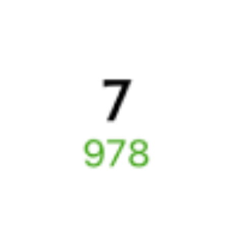
расписание движения поездов в 2026 году.
Подробнее
о покупке билетов РЖД
А ещё здесь можно найти
Обратные билеты из Вышнего Волочка в Муром
Авиабилеты
Вышний Волочёк
→
Муром
Отели Мурома
Купить жд билеты в
Муром
Отели в Муроме
Поддержка 24/7 на Туту
6 причин купить ж/д билеты именно здесь
Онлайн-покупка за 4 минуты
Онлайн-возврат билетов без очереди в кассу
Выбор любимых мест на схемах вагонов