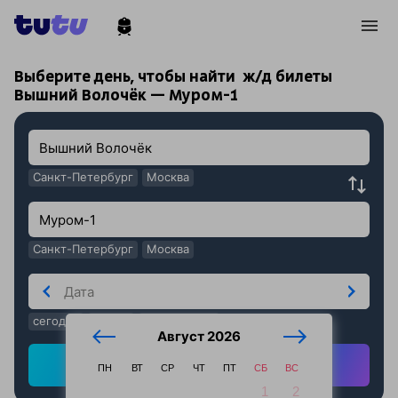
!
!
Выберите день, чтобы найти
ж/д билеты
Вышний Волочёк — Муром-1
Санкт-Петербург
Москва
Санкт-Петербург
Москва
сегодня
завтра
послезавтра
Август 2026
Найти ж/д билеты
ПН
ВТ
СР
ЧТ
ПТ
СБ
ВС
1
2