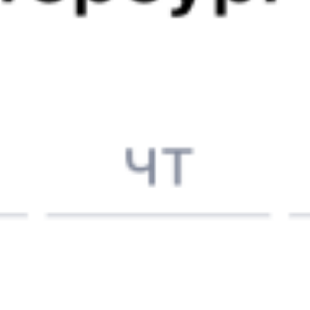
4 926 ₽
поездки
от
145А
133А
Поволжье
17:47
03:09
1 пересадка
Вышний Волочёк
Муром
,
Муром-1
1 ч 36 м
9 ч 22 м в пути
Выбрать дату
145А + 133А
4 926 ₽
поездки
от
747А
Невский экспресс
133А
Поволжье
18:18
03:09
1 пересадка
Вышний Волочёк
Муром
,
Муром-1
1 ч 20 м
8 ч 51 м в пути
Выбрать дату
747А + 133А
4 758 ₽
поездки
от