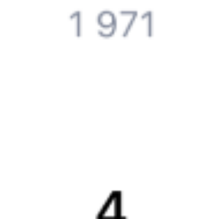
Компания
История Туту.ру
Вакансии
Обратная связь
Контактная информация
Партнерам
Реклама на Туту.ру
Партнерская программа
Загрузите в
App Store
Загрузите в
Google Play