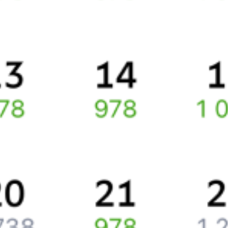
Способы оплаты
Правила работы сервиса
Про расписание Выхино — Шиферная
По данному направлению курсирует 0 поездов.
Ищете как добраться из
Москвы
до
Воскресенска
или как
доехать на поезде?
Наш сервис позволяет заказать и купить железнодорожный
билет по маршруту
Москва
–
Воскресенск
через интернет
прямо сейчас.
Путешественникам
Справочная
Путеводитель по странам
Бонусная программа
Подарочные сертификаты