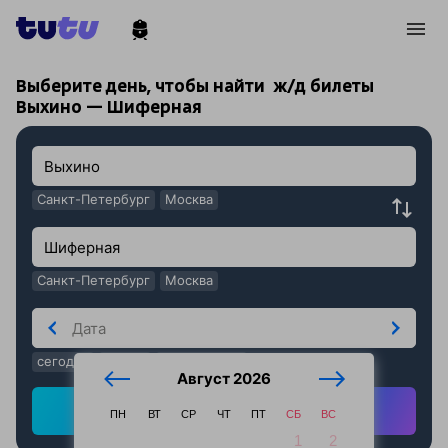
!
!
Выберите день, чтобы найти
ж/д билеты
Выхино — Шиферная
Санкт-Петербург
Москва
Санкт-Петербург
Москва
сегодня
завтра
послезавтра
Август 2026
Найти ж/д билеты
ПН
ВТ
СР
ЧТ
ПТ
СБ
ВС
1
2