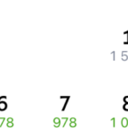
Что нужно, чтобы сесть в поезд?
Как поменять билет на другую дату или на другой поезд?
Как вернуть билет?
Что делать, если ошибся при вводе данных пассажира?
Как перевезти животное в поезде?
Как получить отчетные документы для бухгалтерии?
Что делать, если оплата не проходит?
Билеты РЖД
Вы можете заказать электронный жд билет и
железнодорожный билет на бланке РЖД.
Если вас интересует цена билета на поезд от
Москвы
до
Воскресенска
, то укажите дату поездки. При этом вы увидите
стоимость билетов во всех доступных вагонах (плацкарт, купе
и др.) и сможете купить жд билеты
Москва
–
Воскресенск
онлайн.
Инструкция по приобретению билетов