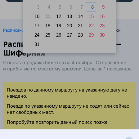
3
4
5
6
7
8
9
10
11
12
13
14
15
16
17
18
19
20
21
22
23
·
Расписание поездов
Ж/д билеты Москва → Воскресенск
24
25
26
27
28
29
30
Расписание поездов Выхино —
31
Шиферная
Открыта продажа билетов на 4 ноября · Отправление
и прибытие по местному времени. Цены за 1 пассажира
Поездов по данному маршруту на указанную дату не
найдено.
Поезда по указанному маршруту не ходят или сейчас
нет свободных мест.
Попробуйте повторить данный поиск позже