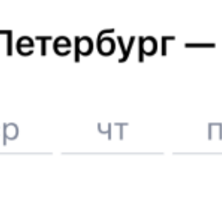
Билеты на поезд
Воскресенск
Отели в Воскресенске
Поддержка 24/7 на Туту
6 причин купить ж/д билеты именно здесь
Онлайн-покупка за 4 минуты
Онлайн-возврат билетов без очереди в кассу
Выбор любимых мест на схемах вагонов
Подробные ответы на вопросы о поездке или покупке
СМС-сопровождение до посадки в поезд
Оформление без регистрации на сайте
Частые вопросы