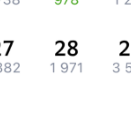
Компания
История Туту.ру
Вакансии
Обратная связь
Контактная информация
Партнерам
Реклама на Туту.ру
Партнерская программа
Загрузите в
App Store
Загрузите в
Google Play