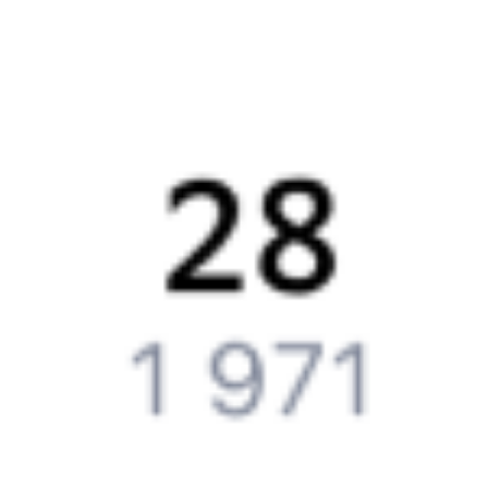
Билеты РЖД
Вы можете заказать электронный жд билет и
железнодорожный билет на бланке РЖД.
Если вас интересует цена билета на поезд от
Выдрино
до
Звёздного
, то укажите дату поездки. При этом вы увидите
стоимость билетов во всех доступных вагонах (плацкарт, купе
и др.) и сможете купить жд билеты
Выдрино
–
Звёздный
онлайн.
Инструкция по приобретению билетов
Способы оплаты
Правила работы сервиса
Путешественникам
Справочная
Путеводитель по странам
Бонусная программа
Подарочные сертификаты