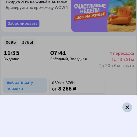
Скидка 20% на жильё в Анталье
и Даламане
Бронируйте по промокоду WOW-1
Забронировать
069Ь
376Ы
11:35
07:41
1 пересадка
Выдрино
Звёздный
,
Звездная
1 д 13 ч 31 м
2 д 20 ч 6 м в пути
Выбрать дату
069Ь + 376Ы
8 266 ₽
поездки
от
069Ь
092И
11:35
07:39
1 пересадка
Выдрино
Звёздный
,
Звездная
1 д 13 ч 31 м
2 д 20 ч 4 м в пути