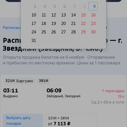
3
4
5
6
7
8
9
10
11
12
13
14
15
16
17
18
19
20
21
22
23
·
Расписание поездов
Ж/д билеты Выдрино → Звёздный
24
25
26
27
28
29
30
Расписание поездов Выдрино — г.
31
Звездный (Звездная, В.-Сиб.)
Открыта продажа билетов на 6 ноября · Отправление
и прибытие по местному времени. Цены за 1 пассажира
321И
Баргузин
381И
03:11
06:09
1 пересадка
Выдрино
Звёздный
,
Звездная
15 ч
2 д 2 ч 58 м в пути
Выбрать дату
321И + 381И
7 113 ₽
поездки
от