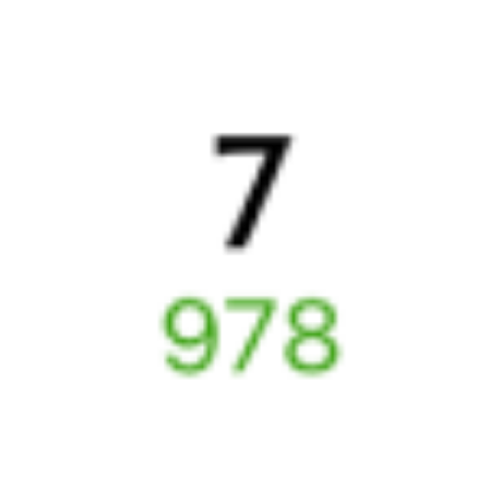
Выбрать дату
081И + 381И
7 589 ₽
поездки
от
327И
381И
18:51
06:09
1 пересадка
Выдрино
Звёздный
,
Звездная
23 ч 54 м
2 д 11 ч 18 м в пути
Выбрать дату
327И + 381И
7 391 ₽
поездки
от
Найдём билет на поезд за вас
Даже если сейчас нет мест
Искать билеты