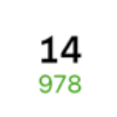
Узнайте расписание движения пассажирских поездов РЖД
из Выдрино в Звёздный. Будьте внимательны, расписание
может измениться. На этой странице вы видите актуальное
расписание движения поездов в 2026 году.
Подробнее
о покупке билетов РЖД
А ещё здесь можно найти
Обратные билеты из Выдрино в Звёздный
Авиабилеты
Выдрино
→
Звёздный
Отели
Билеты на поезд
Звёздный
6 причин купить ж/д билеты именно здесь
Онлайн-покупка за 4 минуты
Онлайн-возврат билетов без очереди в кассу
Выбор любимых мест на схемах вагонов