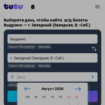
!
!
Выберите день, чтобы найти
ж/д билеты
Выдрино — г. Звездный (Звездная, В.-Сиб.)
Санкт-Петербург
Москва
Санкт-Петербург
Москва
сегодня
завтра
послезавтра
Август 2026
Найти ж/д билеты
ПН
ВТ
СР
ЧТ
ПТ
СБ
ВС
1
2