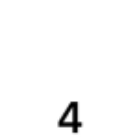
Компания
История Туту.ру
Вакансии
Обратная связь
Контактная информация
Партнерам
Реклама на Туту.ру
Партнерская программа
Загрузите в
App Store
Загрузите в
Google Play