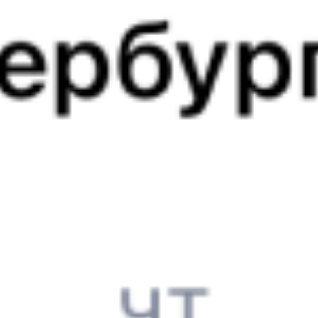
081И
092И
17:51
07:39
1 пересадка
Выдрино
Звёздный
,
Звездная
23 ч 54 м
2 д 13 ч 48 м в пути
Выбрать дату
081И + 092И
9 814 ₽
поездки
от
081И
347*Н
17:51
06:09
1 пересадка
Выдрино
Звёздный
,
Звездная
14 ч 41 м
2 д 12 ч 18 м в пути
Выбрать дату
081И + 348Н
12 673 ₽
поездки
от
081И
274С