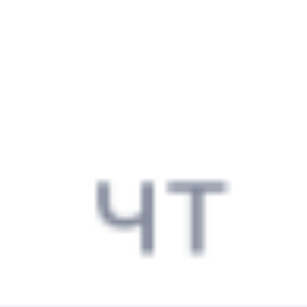
21 831 ₽
поездки
от
069Ь
273И
11:35
14:16
1 пересадка
Выдрино
Зимовники
32 м
4 д 7 ч 41 м в пути
Выбрать дату
069Ь + 273И
34 536 ₽
поездки
от
082И
269Ь
12:05
14:16
1 пересадка
Выдрино
Зимовники
20 ч 36 м
6 д 7 ч 11 м в пути
Выбрать дату
082И + 269Ь
1 827 ₽
поездки
от