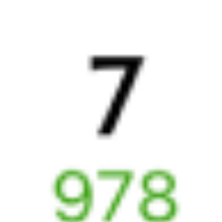
Выбрать дату
081И + 059Н
20 041 ₽
поездки
от
081И
345Е
17:51
21:23
1 пересадка
Выдрино
Зимовники
15 ч 29 м
5 д 8 ч 32 м в пути
Выбрать дату
081И + 345Е
20 318 ₽
поездки
от
081И
353Е
17:51
19:07
1 пересадка
Выдрино
Зимовники
16 ч 47 м
5 д 6 ч 16 м в пути
Выбрать дату
081И + 353Е