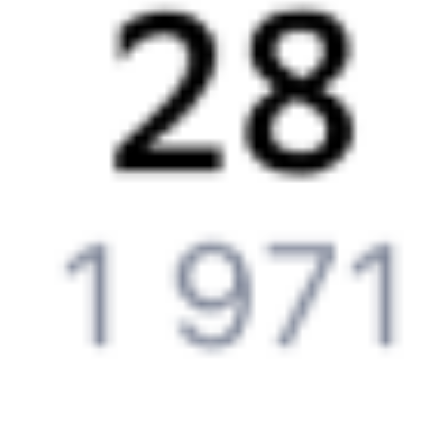
Частые вопросы
Что нужно, чтобы сесть в поезд?
Как поменять билет на другую дату или на другой поезд?
Как вернуть билет?
Что делать, если ошибся при вводе данных пассажира?
Как перевезти животное в поезде?
Как получить отчетные документы для бухгалтерии?
Что делать, если оплата не проходит?
Билеты РЖД
Вы можете заказать электронный жд билет и
железнодорожный билет на бланке РЖД.
Если вас интересует цена билета на поезд от
Выдрино
до
Зимовников
, то укажите дату поездки. При этом вы увидите