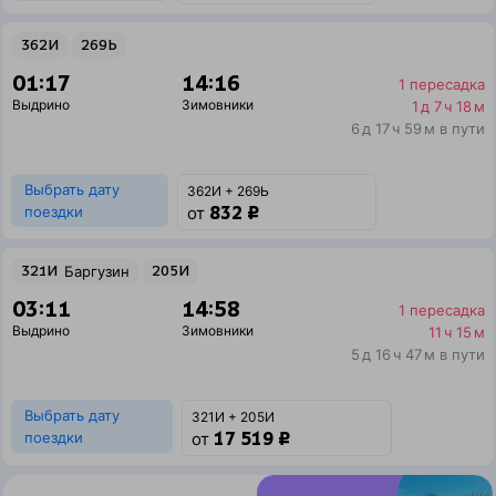
362И
269Ь
01:17
14:16
1 пересадка
Выдрино
Зимовники
1 д 7 ч 18 м
6 д 17 ч 59 м в пути
Выбрать дату
362И + 269Ь
832 ₽
поездки
от
321И
Баргузин
205И
03:11
14:58
1 пересадка
Выдрино
Зимовники
11 ч 15 м
5 д 16 ч 47 м в пути
Выбрать дату
321И + 205И
17 519 ₽
поездки
от