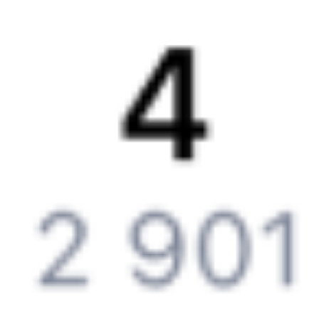
Обратная связь
Контактная информация
Партнерам
Реклама на Туту.ру
Партнерская программа
Загрузите в
App Store
Загрузите в
Google Play
Загрузите в
AppGallery
Загрузите в
RuStore