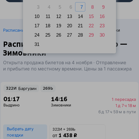
3
4
5
6
7
8
9
10
11
12
13
14
15
16
17
18
19
20
21
22
23
·
Расписание поездов
Ж/д билеты Выдрино → Зимовники
24
25
26
27
28
29
30
Расписание поездов Выдрино —
31
Зимовники
Открыта продажа билетов на 4 ноября · Отправление
и прибытие по местному времени. Цены за 1 пассажира
322И
Баргузин
269Ь
01:17
14:16
1 пересадка
Выдрино
Зимовники
1 д 7 ч 18 м
6 д 17 ч 59 м в пути
Выбрать дату
322И + 269Ь
1 438 ₽
поездки
от