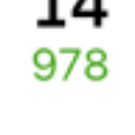
081И
523Е
17:51
00:29
1 пересадка
Выдрино
Зимовники
56 м
4 д 11 ч 38 м в пути
Выбрать дату
081И + 523Е
20 132 ₽
поездки
от
327И
205И
18:51
14:58
1 пересадка
Выдрино
Зимовники
20 ч 9 м
6 д 1 ч 7 м в пути
Выбрать дату
327И + 205И
17 797 ₽
поездки
от
327И
269Ь