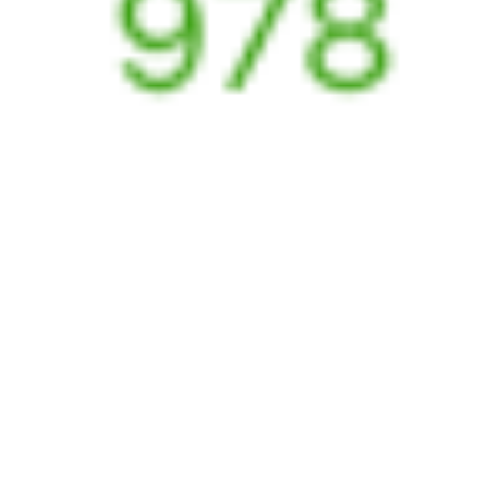
А ещё здесь можно найти
Обратные билеты из Выдрино в Зимовники
Авиабилеты
Выдрино
→
Зимовники
Отели Зимовников
Билеты на поезд в
Зимовники
6 причин купить ж/д билеты именно здесь
Онлайн-покупка за 4 минуты
Онлайн-возврат билетов без очереди в кассу
Выбор любимых мест на схемах вагонов
Подробные ответы на вопросы о поездке или покупке
СМС-сопровождение до посадки в поезд
Оформление без регистрации на сайте