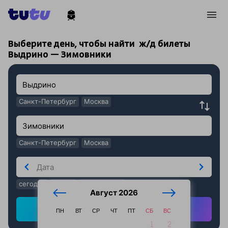
!
!
Выберите день, чтобы найти
ж/д билеты
Выдрино — Зимовники
Санкт-Петербург
Москва
Санкт-Петербург
Москва
сегодня
завтра
послезавтра
Август 2026
Найти ж/д билеты
ПН
ВТ
СР
ЧТ
ПТ
СБ
ВС
1
2