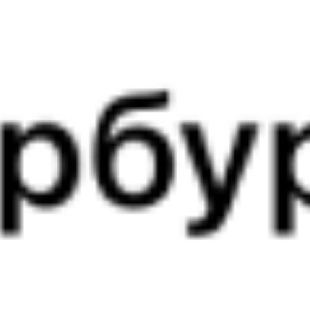
Выбрать дату
069Ь + 531Г
6 892 ₽
поездки
от
069Ь
521*Е
11:35
02:28
1 пересадка
Выдрино
Зимовники
11 ч 2 м
4 д 19 ч 53 м в пути
Выбрать дату
069Ь + 522Е
21 831 ₽
поездки
от
069Ь
523Е
11:35
00:29
1 пересадка
Выдрино
Зимовники
4 ч 12 м
4 д 17 ч 54 м в пути
Выбрать дату
069Ь + 523Е