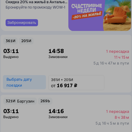
Скидка 20% на жильё в Анталье
и Даламане
Бронируйте по промокоду WOW-1
Забронировать
361И
205И
03:11
14:58
1 пересадка
Выдрино
Зимовники
11 ч 15 м
5 д 16 ч 47 м в пути
Выбрать дату
361И + 205И
16 917 ₽
поездки
от
321И
Баргузин
269Ь
03:11
14:16
1 пересадка
Выдрино
Зимовники
8 ч 38 м
5 д 16 ч 5 м в пути