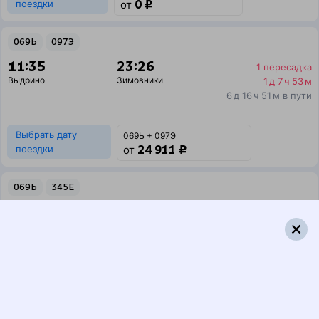
0 ₽
поездки
от
069Ь
097Э
11:35
23:26
1 пересадка
Выдрино
Зимовники
1 д 7 ч 53 м
6 д 16 ч 51 м в пути
Выбрать дату
069Ь + 097Э
24 911 ₽
поездки
от
069Ь
345Е
11:35
21:23
1 пересадка
Выдрино
Зимовники
19 ч 9 м
5 д 14 ч 48 м в пути
Выбрать дату
069Ь + 345Е
32 503 ₽
поездки
от