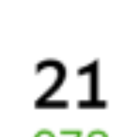
18:51
14:16
1 пересадка
Выдрино
Зимовники
16 ч 56 м
6 д 25 м в пути
Выбрать дату
327И + 269Ь
1 516 ₽
поездки
от
Найдём билет на поезд за вас
Даже если сейчас нет мест
Искать билеты
Узнайте расписание движения пассажирских поездов РЖД
из Выдрино в Зимовники. Будьте внимательны, расписание
может измениться. На этой странице вы видите актуальное
расписание движения поездов в 2026 году.
Подробнее
о покупке билетов РЖД