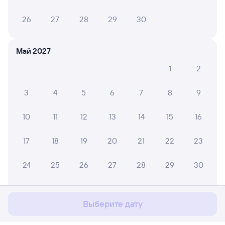
26
27
28
29
30
Май 2027
1
2
3
4
5
6
7
8
9
10
11
12
13
14
15
16
17
18
19
20
21
22
23
Мы используем cookies для более удобной работы
24
25
26
27
28
29
30
с сайтом.
Подробнее
31
Соглашаюсь
Выберите дату
Июнь 2027