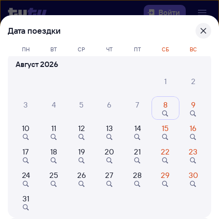
Войти
Дата поездки
Выберите день, чтобы найти
ж/д
ПН
ВТ
СР
ЧТ
ПТ
СБ
ВС
билеты Выдрино — Ревда
Август 2026
Откуда
1
2
Куда
3
4
5
6
7
8
9
10
11
12
13
14
15
16
Когда
17
18
19
20
21
22
23
Кто едет
24
25
26
27
28
29
30
Найти поезда
31