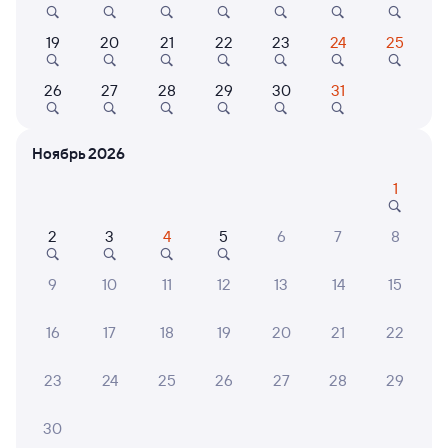
10
19
20
21
22
23
24
25
Гостевой дом
Гостевой дом
Коттед
Гостевой дом Аура
Загородный клуб У
Частн
26
27
28
29
30
31
тополей
горы Волчиха
Ревди
9 ⁠986 ⁠₽
3 ⁠602 ⁠₽
9 ⁠996
Ноябрь 2026
1
6 причин купить ж/д билеты
2
3
4
5
6
7
8
Онлайн-покупка за 4 минуты
9
10
11
12
13
14
15
Онлайн-возврат билетов без очереди в кассу
16
17
18
19
20
21
22
Выбор любимых мест на схемах вагонов
23
24
25
26
27
28
29
Подробные ответы на вопросы о поездке или
покупке
30
СМС-сопровождение до посадки в поезд