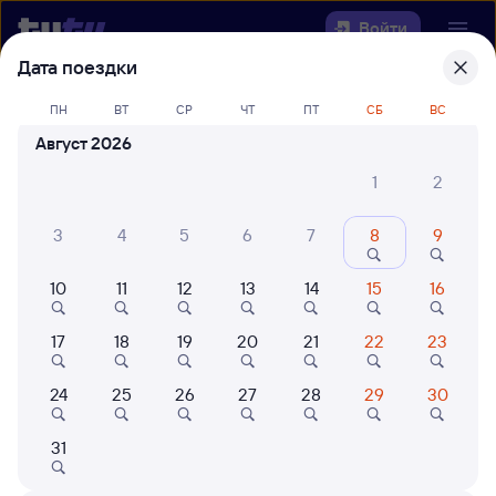
Войти
Дата поездки
Выберите день, чтобы найти
ж/д
ПН
ВТ
СР
ЧТ
ПТ
СБ
ВС
билеты Выдрино — Озеро-
Август 2026
Карачинское
1
2
Откуда
3
4
5
6
7
8
9
Куда
10
11
12
13
14
15
16
Когда
17
18
19
20
21
22
23
Кто едет
24
25
26
27
28
29
30
31
Найти поезда