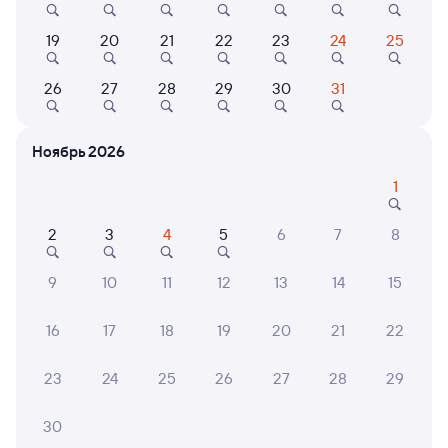
Онлайн-возврат билетов без очереди в кассу
19
20
21
22
23
24
25
Выбор любимых мест на схемах вагонов
26
27
28
29
30
31
Подробные ответы на вопросы о поездке или
покупке
Ноябрь 2026
СМС-сопровождение до посадки в поезд
1
Оформление без регистрации на сайте
2
3
4
5
6
7
8
Частые вопросы
9
10
11
12
13
14
15
Что нужно, чтобы сесть в поезд?
16
17
18
19
20
21
22
Как поменять билет на другую дату или
на другой поезд?
23
24
25
26
27
28
29
Как вернуть билет?
30
Что делать, если ошибся при вводе данных