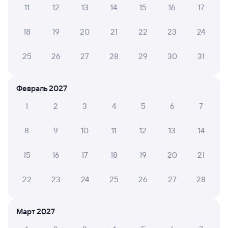
Инструкция по приобретению билетов
11
12
13
14
15
16
17
Способы оплаты
Правила работы сервиса
18
19
20
21
22
23
24
А ещё здесь можно найти
Обратные билеты из Выдрино в Озеро-
25
26
27
28
29
30
31
Карачинское
Отели
Февраль 2027
Купить билеты на поезд до Озера-Карачи
1
2
3
4
5
6
7
8
9
10
11
12
13
14
15
16
17
18
19
20
21
22
23
24
25
26
27
28
Март 2027