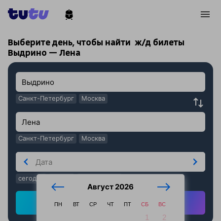
!
!
Выберите день, чтобы найти
ж/д билеты
Выдрино — Лена
Санкт-Петербург
Москва
Санкт-Петербург
Москва
сегодня
завтра
послезавтра
Август 2026
Найти ж/д билеты
ПН
ВТ
СР
ЧТ
ПТ
СБ
ВС
1
2