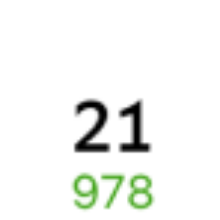
Онлайн-покупка за 4 минуты
Онлайн-возврат билетов без очереди в кассу
Выбор любимых мест на схемах вагонов
Подробные ответы на вопросы о поездке или покупке
СМС-сопровождение до посадки в поезд
Оформление без регистрации на сайте
Частые вопросы
Что нужно, чтобы сесть в поезд?
Как поменять билет на другую дату или на другой поезд?
Как вернуть билет?
Что делать, если ошибся при вводе данных пассажира?
Как перевезти животное в поезде?