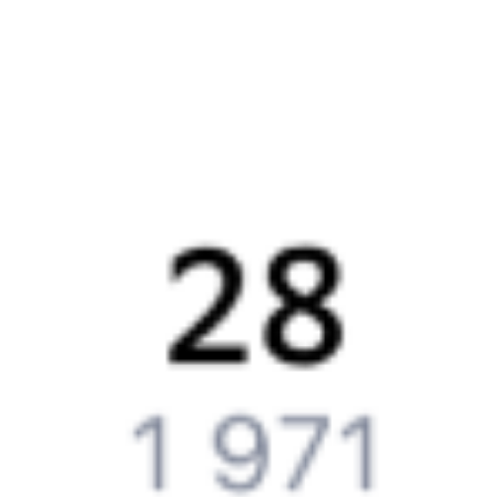
Как получить отчетные документы для бухгалтерии?
Что делать, если оплата не проходит?
Билеты РЖД
Вы можете заказать электронный жд билет и
железнодорожный билет на бланке РЖД.
Если вас интересует цена билета на поезд от
Выдрино
до
Усть-
Кута
, то укажите дату поездки. При этом вы увидите стоимость
билетов во всех доступных вагонах (плацкарт, купе и др.)
и сможете купить жд билеты
Выдрино
–
Усть-Кут
онлайн.
Инструкция по приобретению билетов
Способы оплаты
Правила работы сервиса
Путешественникам
Справочная