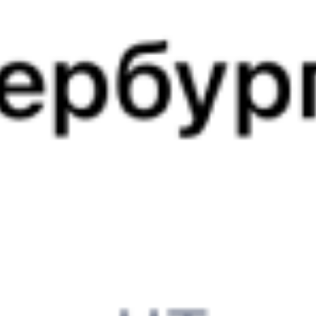
081И
092И
17:51
05:59
1 пересадка
Выдрино
Усть-Кут
,
Лена
23 ч 54 м
2 д 12 ч 8 м в пути
Выбрать дату
081И + 092И
9 485 ₽
поездки
от
081И
347*Н
17:51
04:29
1 пересадка
Выдрино
Усть-Кут
,
Лена
14 ч 41 м
2 д 10 ч 38 м в пути
Выбрать дату
081И + 348Н
12 673 ₽
поездки
от
081И
274С