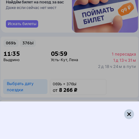
Найдём билет на поезд за вас
Даже если сейчас нет мест
Искать билеты
069Ь
376Ы
11:35
05:59
1 пересадка
Выдрино
Усть-Кут
,
Лена
1 д 13 ч 31 м
2 д 18 ч 24 м в пути
Выбрать дату
069Ь + 376Ы
8 266 ₽
поездки
от
069Ь
092И
11:35
05:59
1 пересадка
Выдрино
Усть-Кут
,
Лена
1 д 13 ч 31 м
2 д 18 ч 24 м в пути