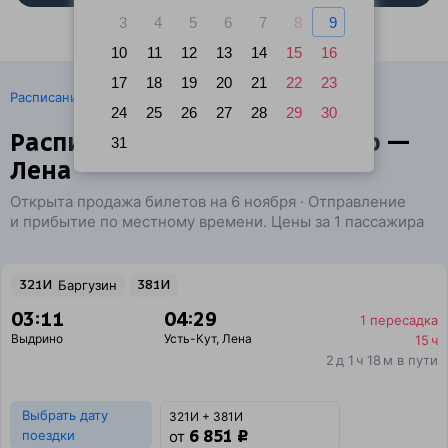
3
4
5
6
7
8
9
10
11
12
13
14
15
16
17
18
19
20
21
22
23
·
Расписание поездов
Ж/д билеты Выдрино → Усть-Кут
24
25
26
27
28
29
30
Расписание поездов Выдрино —
31
Лена
Открыта продажа билетов на 6 ноября · Отправление
и прибытие по местному времени. Цены за 1 пассажира
321И
Баргузин
381И
03:11
04:29
1 пересадка
Выдрино
Усть-Кут
,
Лена
15 ч
2 д 1 ч 18 м в пути
Выбрать дату
321И + 381И
6 851 ₽
поездки
от