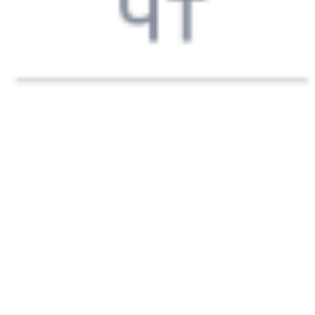
17:51
19:50
1 пересадка
Выдрино
Усть-Кут
,
Лена
20 ч 17 м
2 д 1 ч 59 м в пути
Выбрать дату
081И + 274С
7 963 ₽
поездки
от
081И
098*С
17:51
14:33
1 пересадка
Выдрино
Усть-Кут
,
Лена
8 ч 53 м
20 ч 42 м в пути
Выбрать дату
081И + 097С
7 789 ₽
поездки
от
081И
112Н
17:51
14:33
1 пересадка
Выдрино
Усть-Кут
,
Лена
8 ч 53 м