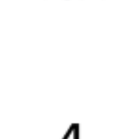
Путеводитель по странам
Бонусная программа
Подарочные сертификаты
Компания
История Туту.ру
Вакансии
Обратная связь
Контактная информация
Партнерам
Реклама на Туту.ру
Партнерская программа