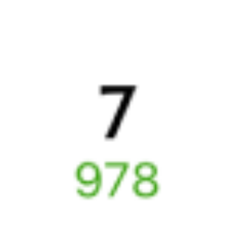
Выбрать дату
081И + 381И
7 327 ₽
поездки
от
327И
381И
18:51
04:29
1 пересадка
Выдрино
Усть-Кут
,
Лена
23 ч 54 м
2 д 9 ч 38 м в пути
Выбрать дату
327И + 381И
7 129 ₽
поездки
от
Найдём билет на поезд за вас
Даже если сейчас нет мест
Искать билеты