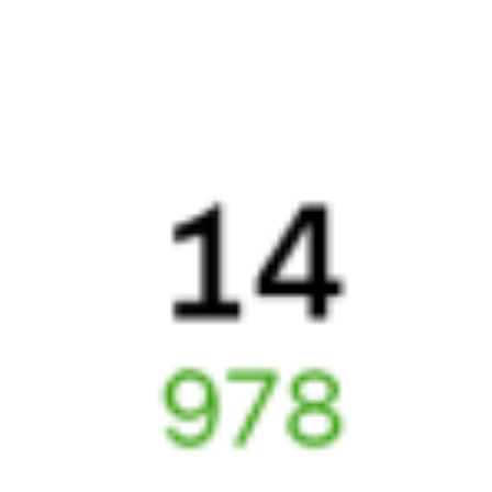
Узнайте расписание движения пассажирских поездов РЖД
из Выдрино в Усть-Кут. Будьте внимательны, расписание может
измениться. На этой странице вы видите актуальное расписание
движения поездов в 2026 году.
Подробнее о покупке билетов
РЖД
А ещё здесь можно найти
Обратные билеты из Выдрино в Усть-Кут
Авиабилеты
Выдрино
→
Усть-Кут
Отели Усть-Кута
Билеты на поезд
Усть-Кут
Отели в Усть-Куте
Поддержка 24/7 на Туту
6 причин купить ж/д билеты именно здесь