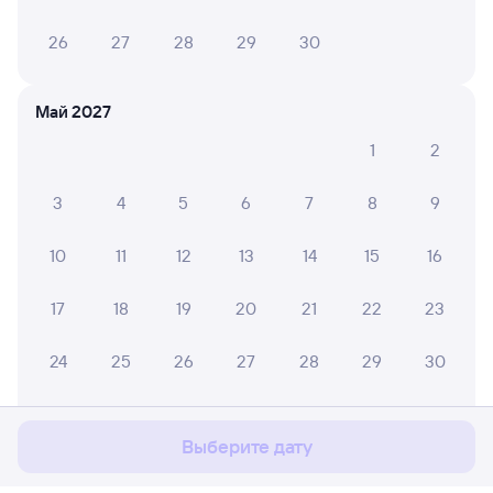
26
27
28
29
30
Май 2027
1
2
3
4
5
6
7
8
9
10
11
12
13
14
15
16
17
18
19
20
21
22
23
Мы используем cookies для более удобной работы
24
25
26
27
28
29
30
с сайтом.
Подробнее
31
Соглашаюсь
Выберите дату
Июнь 2027