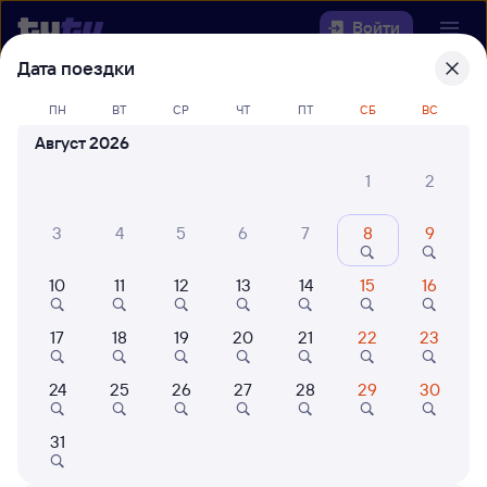
Войти
Дата поездки
Выберите день, чтобы найти
ж/д
ПН
ВТ
СР
ЧТ
ПТ
СБ
ВС
билеты Выдрино — Кунгур
Август 2026
Откуда
1
2
Куда
3
4
5
6
7
8
9
10
11
12
13
14
15
16
Когда
17
18
19
20
21
22
23
Кто едет
24
25
26
27
28
29
30
Найти поезда
31