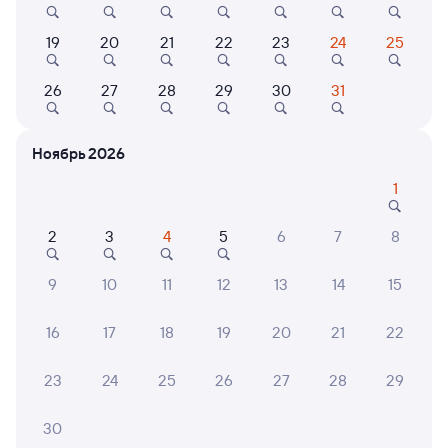
8,1
9,4
19
20
21
22
23
24
25
Турбаза
Отель
Хосте
Парк отдыха
Отель гостиница
Хосте
26
27
28
29
30
31
«Белогорье»
Ирень
6 ⁠688 ⁠₽
1 ⁠689 ⁠₽
995 ⁠
Ноябрь 2026
1
6 причин купить ж/д билеты
2
3
4
5
6
7
8
Онлайн-покупка за 4 минуты
9
10
11
12
13
14
15
Онлайн-возврат билетов без очереди в кассу
16
17
18
19
20
21
22
Выбор любимых мест на схемах вагонов
23
24
25
26
27
28
29
Подробные ответы на вопросы о поездке или
покупке
30
СМС-сопровождение до посадки в поезд