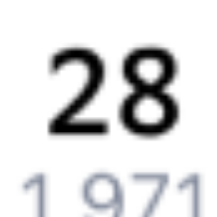
6 причин купить ж/д билеты именно здесь
Онлайн-покупка за 4 минуты
Онлайн-возврат билетов без очереди в кассу
Выбор любимых мест на схемах вагонов
Подробные ответы на вопросы о поездке или покупке
СМС-сопровождение до посадки в поезд
Оформление без регистрации на сайте
Частые вопросы
Что нужно, чтобы сесть в поезд?
Как поменять билет на другую дату или на другой поезд?
Как вернуть билет?
Что делать, если ошибся при вводе данных пассажира?