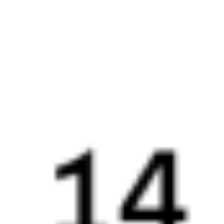
081И
273И
17:51
21:19
1 пересадка
Выдрино
Хвалынск
,
Кулатка
7 ч 22 м
3 д 7 ч 28 м в пути
Выбрать дату
081И + 273И
4 126 ₽
поездки
от
081И
451Г
17:51
20:41
1 пересадка
Выдрино
Хвалынск
,
Кулатка
9 ч 4 м
4 д 6 ч 50 м в пути
Выбрать дату
081И + 451Г
14 836 ₽
поездки
от
081И
515Г