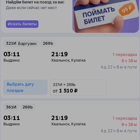
Найдём билет на поезд за вас
Даже если сейчас нет мест
Искать билеты
321И
Баргузин
269Ь
03:11
21:19
1 пересадка
Выдрино
Хвалынск
,
Кулатка
8 ч 38 м
4 д 22 ч 8 м в пути
Выбрать дату
321И + 269Ь
1 510 ₽
поездки
от
361И
269Ь
03:11
21:19
1 пересадка
Выдрино
Хвалынск
,
Кулатка
8 ч 38 м
4 д 22 ч 8 м в пути