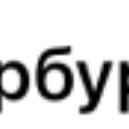
Выбрать дату
069Ь + 523Е
19 499 ₽
поездки
от
069Ь
273И
11:35
21:19
1 пересадка
Выдрино
Хвалынск
,
Кулатка
32 м
3 д 13 ч 44 м в пути
Выбрать дату
069Ь + 273И
16 505 ₽
поездки
от
082И
269Ь
12:05
21:19
1 пересадка
Выдрино
Хвалынск
,
Кулатка
20 ч 36 м
5 д 13 ч 14 м в пути
Выбрать дату
082И + 269Ь
1 827 ₽
поездки
от