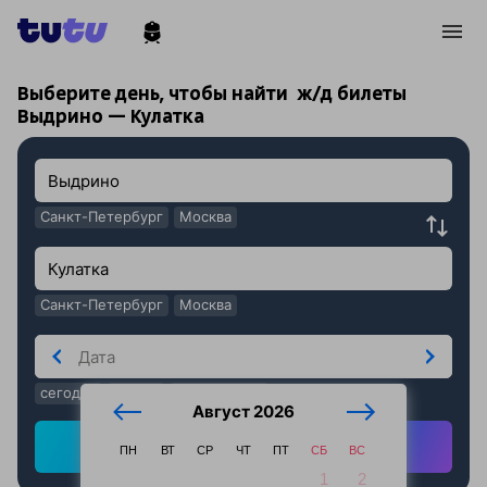
!
!
Выберите день, чтобы найти
ж/д билеты
Выдрино — Кулатка
Санкт-Петербург
Москва
Санкт-Петербург
Москва
сегодня
завтра
послезавтра
Август 2026
Найти ж/д билеты
ПН
ВТ
СР
ЧТ
ПТ
СБ
ВС
1
2