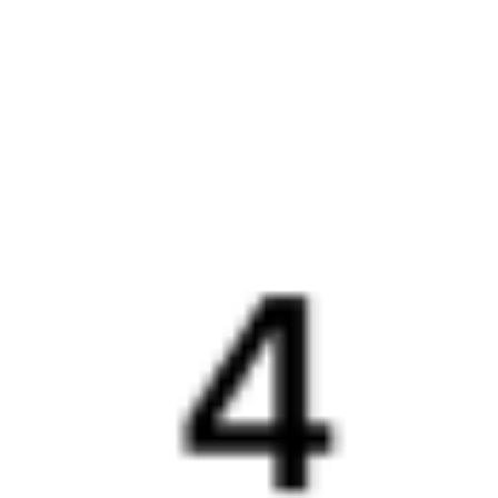
Путешественникам
Справочная
Путеводитель по странам
Бонусная программа
Подарочные сертификаты
Компания
История Туту.ру
Вакансии
Обратная связь
Контактная информация
Партнерам
Реклама на Туту.ру
Партнерская программа