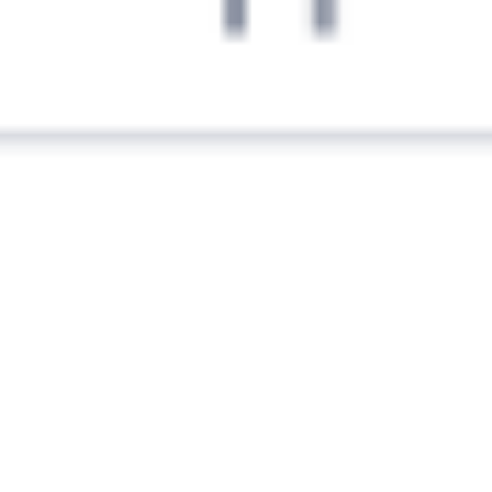
081И
201Ы
17:51
23:30
1 пересадка
Выдрино
Хвалынск
,
Кулатка
23 ч 24 м
5 д 9 ч 39 м в пути
Выбрать дату
081И + 201Ы
17 353 ₽
поездки
от
081И
205И
17:51
23:30
1 пересадка
Выдрино
Хвалынск
,
Кулатка
21 ч 12 м
5 д 9 ч 39 м в пути
Выбрать дату
081И + 205И
28 840 ₽
поездки
от
081И
127Ы
17:51
21:19
1 пересадка