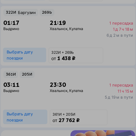
322И
Баргузин
269Ь
01:17
21:19
1 пересадка
Выдрино
Хвалынск
,
Кулатка
1 д 7 ч 18 м
6 д 2 м в пути
Выбрать дату
322И + 269Ь
1 438 ₽
поездки
от
361И
205И
03:11
23:30
1 пересадка
Выдрино
Хвалынск
,
Кулатка
11 ч 15 м
5 д 19 м в пути
Выбрать дату
361И + 205И
27 762 ₽
поездки
от