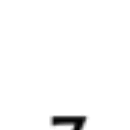
Выбрать дату
081И + 107Е
16 784 ₽
поездки
от
081И
365Е
17:51
00:10
1 пересадка
Выдрино
Хвалынск
,
Кулатка
18 ч 34 м
4 д 10 ч 19 м в пути
Выбрать дату
081И + 365Е
13 693 ₽
поездки
от
081И
119Е
17:51
00:10
1 пересадка
Выдрино
Хвалынск
,
Кулатка
19 ч 51 м
4 д 10 ч 19 м в пути
Выбрать дату
081И + 119Е
16 641 ₽
поездки
от