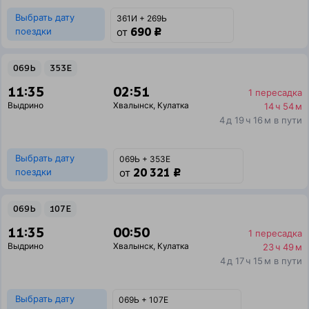
Выбрать дату
361И + 269Ь
690 ₽
поездки
от
069Ь
353Е
11:35
02:51
1 пересадка
Выдрино
Хвалынск
,
Кулатка
14 ч 54 м
4 д 19 ч 16 м в пути
Выбрать дату
069Ь + 353Е
20 321 ₽
поездки
от
069Ь
107Е
11:35
00:50
1 пересадка
Выдрино
Хвалынск
,
Кулатка
23 ч 49 м
4 д 17 ч 15 м в пути
Выбрать дату
069Ь + 107Е