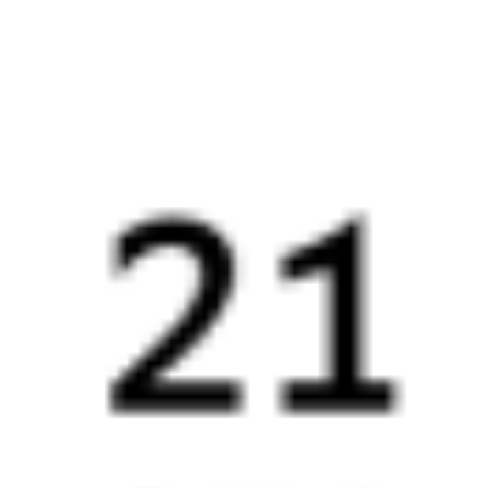
Выдрино
Хвалынск
,
Кулатка
20 ч 9 м
5 д 8 ч 39 м в пути
Выбрать дату
327И + 205И
28 642 ₽
поездки
от
327И
269Ь
18:51
21:19
1 пересадка
Выдрино
Хвалынск
,
Кулатка
16 ч 56 м
5 д 6 ч 28 м в пути
Выбрать дату
327И + 269Ь
1 516 ₽
поездки
от
Найдём билет на поезд за вас
Даже если сейчас нет мест