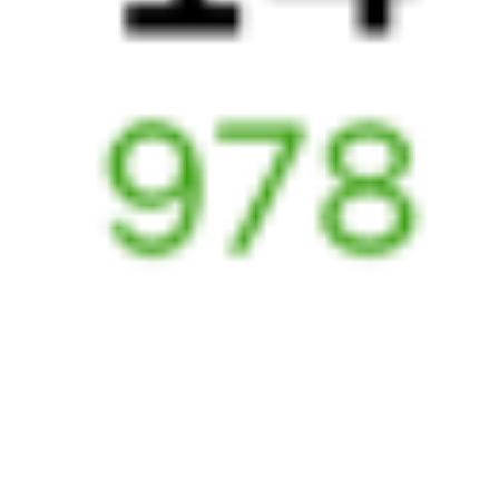
17:51
13:48
1 пересадка
Выдрино
Хвалынск
,
Кулатка
9 ч 16 м
3 д 23 ч 57 м
в пути
Выбрать дату
081И + 515Г
13 717 ₽
поездки
от
081И
523Е
17:51
07:23
1 пересадка
Выдрино
Хвалынск
,
Кулатка
56 м
3 д 17 ч 32 м в пути
Выбрать дату
081И + 523Е
17 800 ₽
поездки
от
327И
205И
18:51
23:30
1 пересадка