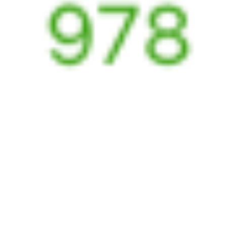
Искать билеты
Узнайте расписание движения пассажирских поездов РЖД
из Выдрино в Хвалынск. Будьте внимательны, расписание может
измениться. На этой странице вы видите актуальное расписание
движения поездов в 2026 году.
Подробнее о покупке билетов
РЖД
А ещё здесь можно найти
Обратные билеты из Выдрино в Хвалынск
Авиабилеты
Выдрино
→
Хвалынск
Отели Хвалынска
Расписание поездов в
Хвалынск
Отели в Хвалынске
Поддержка 24/7 на Туту