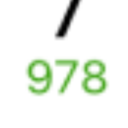
081И
585Е
17:51
23:44
1 пересадка
Выдрино
Хвалынск
,
Кулатка
17 ч 1 м
4 д 9 ч 53 м в пути
Выбрать дату
081И + 585Е
10 476 ₽
поездки
от
081И
583Г
17:51
23:44
1 пересадка
Выдрино
Хвалынск
,
Кулатка
18 ч 51 м
4 д 9 ч 53 м в пути
Выбрать дату
081И + 583Г
30 179 ₽
поездки
от