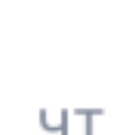
070Я
269Ь
13:03
21:19
1 пересадка
Выдрино
Хвалынск
,
Кулатка
19 ч 19 м
5 д 12 ч 16 м в пути
Выбрать дату
070Я + 269Ь
1 827 ₽
поездки
от
081И
235Э
17:51
23:30
1 пересадка
Выдрино
Хвалынск
,
Кулатка
22 ч 35 м
5 д 9 ч 39 м в пути
Выбрать дату
081И + 235Э
16 524 ₽
поездки
от