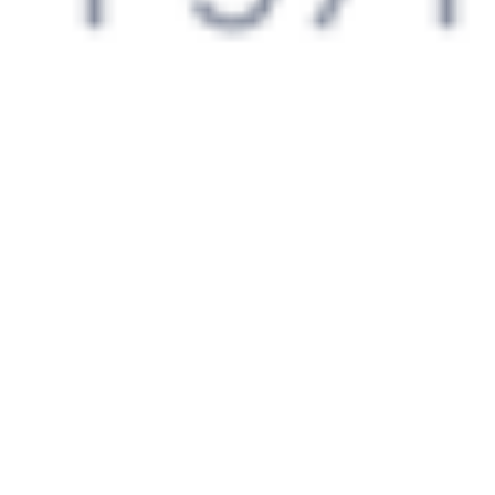
Как перевезти животное в поезде?
Как получить отчетные документы для бухгалтерии?
Что делать, если оплата не проходит?
Билеты РЖД
Вы можете заказать электронный жд билет и
железнодорожный билет на бланке РЖД.
Если вас интересует цена билета на поезд от
Выдрино
до
Хвалынска
, то укажите дату поездки. При этом вы увидите
стоимость билетов во всех доступных вагонах (плацкарт, купе
и др.) и сможете купить жд билеты
Выдрино
–
Хвалынск
онлайн.
Инструкция по приобретению билетов
Способы оплаты
Правила работы сервиса