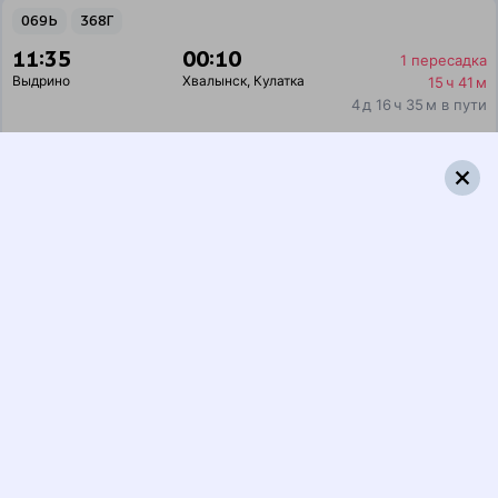
069Ь
368Г
11:35
00:10
1 пересадка
Выдрино
Хвалынск
,
Кулатка
15 ч 41 м
4 д 16 ч 35 м в пути
Выбрать дату
069Ь + 368Г
7 056 ₽
поездки
от
069Ь
585Е
11:35
23:44
1 пересадка
Выдрино
Хвалынск
,
Кулатка
20 ч 41 м
4 д 16 ч 9 м в пути
Выбрать дату
069Ь + 585Е
22 661 ₽
поездки
от
069Ь
205И