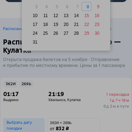
3
4
5
6
7
8
9
10
11
12
13
14
15
16
17
18
19
20
21
22
23
·
Расписание поездов
Ж/д билеты Выдрино → Хвалынск
24
25
26
27
28
29
30
Расписание поездов Выдрино —
31
Кулатка
Открыта продажа билетов на 5 ноября · Отправление
и прибытие по местному времени. Цены за 1 пассажира
362И
269Ь
01:17
21:19
1 пересадка
Выдрино
Хвалынск
,
Кулатка
1 д 7 ч 18 м
6 д 2 м в пути
Выбрать дату
362И + 269Ь
832 ₽
поездки
от