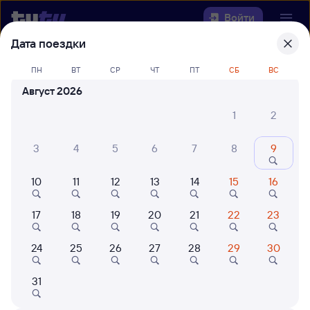
Войти
Дата поездки
Выберите день, чтобы найти
ж/д
ПН
ВТ
СР
ЧТ
ПТ
СБ
ВС
билеты Выдрино — Канаш-1
Август 2026
Откуда
1
2
Куда
3
4
5
6
7
8
9
10
11
12
13
14
15
16
Когда
17
18
19
20
21
22
23
Кто едет
24
25
26
27
28
29
30
Найти поезда
31