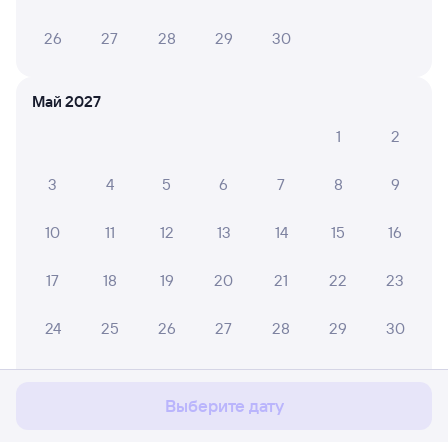
26
27
28
29
30
Май 2027
1
2
3
4
5
6
7
8
9
10
11
12
13
14
15
16
17
18
19
20
21
22
23
Мы используем cookies для более удобной работы
24
25
26
27
28
29
30
с сайтом.
Подробнее
31
Соглашаюсь
Выберите дату
Июнь 2027