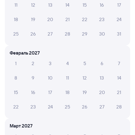
11
12
13
14
15
16
17
Посмотрите график движения поездов дальнего
следования РЖД из Выдрино в Канаш-1. Будьте
18
19
20
21
22
23
24
внимательны, график может быть скорректирован. На сайте
TUTU вы увидите актуальное расписание движения
поездов в 2026 году.
Подробнее о покупке билетов РЖД
25
26
27
28
29
30
31
Про расписание Выдрино — Канаш-1
Февраль 2027
По данному маршруту курсирует 0 поездов.
1
2
3
4
5
6
7
Билеты РЖД
8
9
10
11
12
13
14
Инструкция по приобретению билетов
Способы оплаты
Правила работы сервиса
15
16
17
18
19
20
21
А ещё здесь можно найти
22
23
24
25
26
27
28
Обратные билеты из Выдрино в Канаш-1
Отели
Март 2027