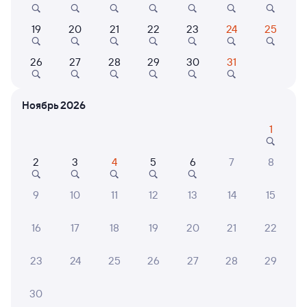
8,7
9,6
19
20
21
22
23
24
25
Отель
Отель
Кварт
Отель Гостинка
Заря
Больш
26
27
28
29
30
31
райо
доро
1 ⁠834 ⁠₽
2 ⁠460 ⁠₽
2 ⁠500
Ноябрь 2026
1
6 причин купить ж/д билеты
2
3
4
5
6
7
8
Онлайн-покупка за 4 минуты
9
10
11
12
13
14
15
Онлайн-возврат билетов без очереди в кассу
16
17
18
19
20
21
22
Выбор любимых мест на схемах вагонов
23
24
25
26
27
28
29
Подробные ответы на вопросы о поездке или
покупке
30
СМС-сопровождение до посадки в поезд