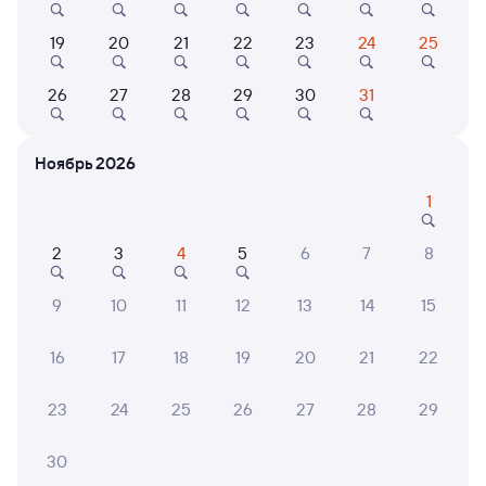
Выбор любимых мест на схемах вагонов
19
20
21
22
23
24
25
Подробные ответы на вопросы о поездке или
покупке
26
27
28
29
30
31
СМС-сопровождение до посадки в поезд
Ноябрь 2026
Оформление без регистрации на сайте
1
Частые вопросы
2
3
4
5
6
7
8
Что нужно, чтобы сесть в поезд?
9
10
11
12
13
14
15
Как поменять билет на другую дату или
на другой поезд?
16
17
18
19
20
21
22
Как вернуть билет?
23
24
25
26
27
28
29
Что делать, если ошибся при вводе данных
пассажира?
30
Как перевезти животное в поезде?