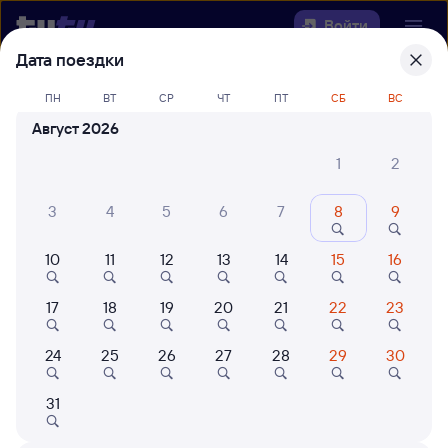
Войти
Дата поездки
Выберите день, чтобы найти
ж/д
ПН
ВТ
СР
ЧТ
ПТ
СБ
ВС
билеты Выдрино — Ингашская
Август 2026
Откуда
1
2
Куда
3
4
5
6
7
8
9
10
11
12
13
14
15
16
Когда
17
18
19
20
21
22
23
Кто едет
24
25
26
27
28
29
30
Найти поезда
31