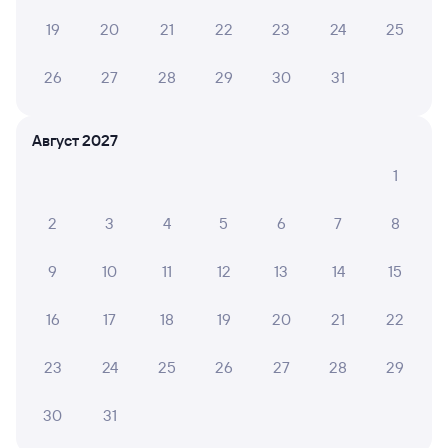
в Сириус (Олимпийский Парк) выходит 6 081 рубль.
Цена жд билета Вязники — Сириус (Олимпийский
19
20
21
22
23
24
25
Парк) в плацкартном вагоне около 6 081 рубля,
в купейном вагоне приблизительно 10 111 рублей.
26
27
28
29
30
31
Инструкция по приобретению билетов
Способы оплаты
Правила работы сервиса
Август 2027
А ещё здесь можно найти
1
Обратные билеты из Вязников в Сириус
(Олимпийский Парк)
2
3
4
5
6
7
8
Отели
9
10
11
12
13
14
15
Расписание поездов в Сириус
16
17
18
19
20
21
22
23
24
25
26
27
28
29
30
31