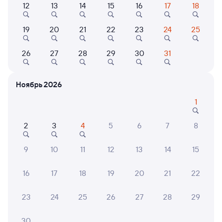
12
13
14
15
16
17
18
Выберите дату
19
20
21
22
23
24
25
Найдём билет на поезд за вас
Даже если сейчас нет мест
26
27
28
29
30
31
Искать билеты
Ноябрь 2026
1
Отели в Сириусе
Все
Путешественникам нравятся эти варианты
2
3
4
5
6
7
8
9
10
11
12
13
14
15
16
17
18
19
20
21
22
8,3
7,0
23
24
25
26
27
28
29
Отель
Отель
Отель
Сочи Парк Отель
"Семейный квартал"
Госте
"Крис
30