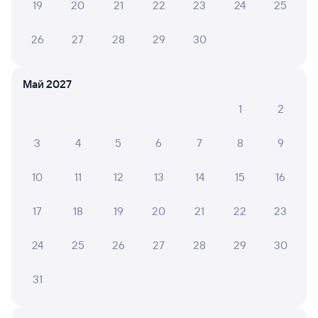
19
20
21
22
23
24
25
Оформление без регистрации на сайте
26
27
28
29
30
Частые вопросы
Май 2027
Что нужно, чтобы сесть в поезд?
1
2
Как поменять билет на другую дату или
на другой поезд?
3
4
5
6
7
8
9
Как вернуть билет?
10
11
12
13
14
15
16
Что делать, если ошибся при вводе данных
пассажира?
17
18
19
20
21
22
23
Как перевезти животное в поезде?
24
25
26
27
28
29
30
Как получить отчетные документы для
бухгалтерии?
31
Что делать, если оплата не проходит?