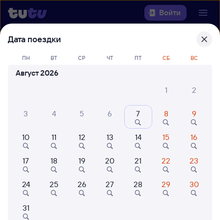
Войти
Дата поездки
Выберите день, чтобы найти
ж/д
билеты Вязники — Сириус
ПН
ВТ
СР
ЧТ
ПТ
СБ
ВС
(Олимпийский Парк)
Август 2026
1
2
22 года работаем для вас
42 млн путешествуют с на
Откуда
3
4
5
6
7
8
9
Куда
10
11
12
13
14
15
16
Когда
17
18
19
20
21
22
23
Кто едет
24
25
26
27
28
29
30
31
Найти поезда