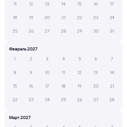
11
12
13
14
15
16
17
А ещё здесь можно найти
18
19
20
21
22
23
24
Обратные билеты из Вязников в Савино
Отели
25
26
27
28
29
30
31
ЖД билеты в Савино
Февраль 2027
1
2
3
4
5
6
7
8
9
10
11
12
13
14
15
16
17
18
19
20
21
22
23
24
25
26
27
28
Март 2027