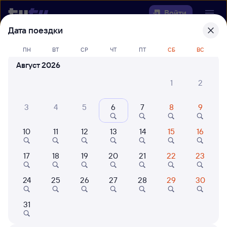
Войти
Дата поездки
Выберите день, чтобы найти
ж/д
ПН
ВТ
СР
ЧТ
ПТ
СБ
ВС
билеты Вязники — Савино
Август 2026
22 года работаем для вас
42 млн путешествуют с на
1
2
Откуда
3
4
5
6
7
8
9
Куда
10
11
12
13
14
15
16
Когда
17
18
19
20
21
22
23
Кто едет
24
25
26
27
28
29
30
31
Найти поезда