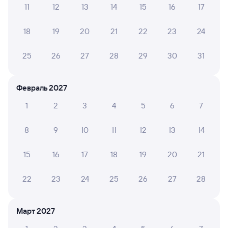
11
12
13
14
15
16
17
А ещё здесь можно найти
18
19
20
21
22
23
24
Обратные билеты из Вятских Полян в Зиму
Отели
25
26
27
28
29
30
31
Билеты на поезд в Зиму
Февраль 2027
1
2
3
4
5
6
7
8
9
10
11
12
13
14
15
16
17
18
19
20
21
22
23
24
25
26
27
28
Март 2027