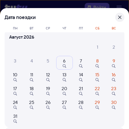
Войти
Дата поездки
Выберите день, чтобы найти
ж/д
ПН
ВТ
СР
ЧТ
ПТ
СБ
ВС
билеты Вятские Поляны — Зима
Август 2026
22 года работаем для вас
42 млн путешествуют с на
1
2
Откуда
3
4
5
6
7
8
9
Куда
10
11
12
13
14
15
16
Когда
17
18
19
20
21
22
23
Кто едет
24
25
26
27
28
29
30
31
Найти поезда