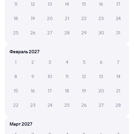
11
12
13
14
15
16
17
А ещё здесь можно найти
18
19
20
21
22
23
24
Обратные билеты из Возрождения в Заинск
Отели
25
26
27
28
29
30
31
Купить жд билеты в Заинск
Февраль 2027
1
2
3
4
5
6
7
8
9
10
11
12
13
14
15
16
17
18
19
20
21
22
23
24
25
26
27
28
Март 2027