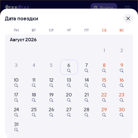
Войти
Дата поездки
Выберите день, чтобы найти
ж/д
ПН
ВТ
СР
ЧТ
ПТ
СБ
ВС
билеты Возрождение — Заинск
Август 2026
22 года работаем для вас
42 млн путешествуют с на
1
2
Откуда
3
4
5
6
7
8
9
Куда
10
11
12
13
14
15
16
Когда
17
18
19
20
21
22
23
Кто едет
24
25
26
27
28
29
30
31
Найти поезда